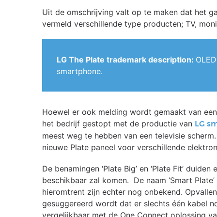
Uit de omschrijving valt op te maken dat het 
vermeld verschillende type producten; TV, mon
LG The Plate trademark description:
OLED 
smartphone.
Hoewel er ook melding wordt gemaakt van een ‘sm
het bedrijf gestopt met de productie van
LG s
meest weg te hebben van een televisie scherm.
nieuwe Plate paneel voor verschillende elektro
De benamingen ‘Plate Big’ en ‘Plate Fit’ duiden
beschikbaar zal komen. De naam ‘Smart Plate’ li
hieromtrent zijn echter nog onbekend. Opvall
gesuggereerd wordt dat er slechts één kabel no
vergelijkbaar met de One Connect oplossing v