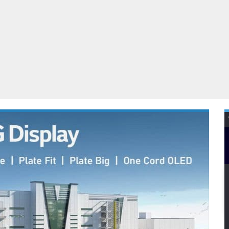
Virtual Reality
Alle merken
Olympus
martphones
Wearables
peakers & HiFi
Alle categorieën
pelcomputers
ysteemcamera’s