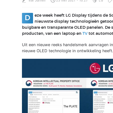
Ilse Jurrien
23 mei 2021 - 10:27
LG
eze week heeft LG Display tijdens de So
D
nieuwste display technologieën getoon
buigbare en transparante OLED panelen. De s
producten, van een laptop en
TV
tot automoti
Uit een nieuwe reeks handelsmerk aanvragen in 
nieuwe OLED technologie in ontwikkeling heeft.