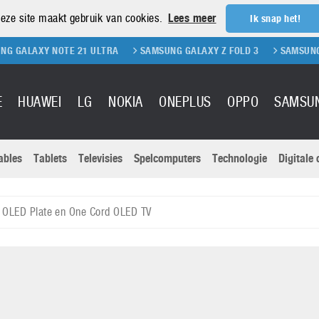
eze site maakt gebruik van cookies.
Lees meer
Ik snap het!
 NOTE 21 ULTRA
SAMSUNG GALAXY Z FOLD 3
SAMSUNG GALAXY Z 
E
HUAWEI
LG
NOKIA
ONEPLUS
OPPO
SAMSU
ables
Tablets
Televisies
Spelcomputers
Technologie
Digitale
Actuele nieu
Sony
Panasonic
t OLED Plate en One Cord OLED TV
Vivo
Google
onitoren
Tablets
Xiaomi
Microsoft
pvouwbare
Technologie
Canon
Nintendo
elefoons
Televisies
Nikon
S & Software