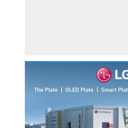
Accessoires
Gratis producten
HTC
Samsung
S
Apps
Hardware
S
Beurzen
Home entertainment
S
Camcorders
Industrie nieuws
S