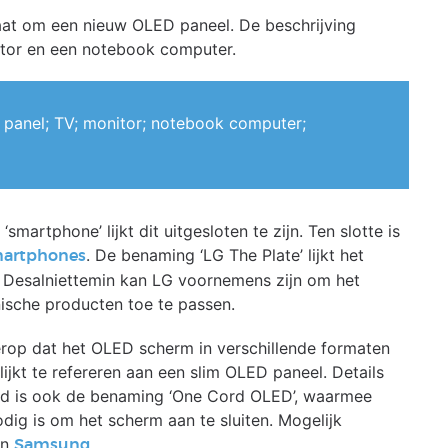
gaat om een nieuw OLED paneel. De beschrijving
itor en een notebook computer.
panel; TV; monitor; notebook computer;
artphone’ lijkt dit uitgesloten te zijn. Ten slotte is
. De benaming ‘LG The Plate’ lijkt het
martphones
 Desalniettemin kan LG voornemens zijn om het
nische producten toe te passen.
 erop dat het OLED scherm in verschillende formaten
jkt te refereren aan een slim OLED paneel. Details
end is ook de benaming ‘One Cord OLED’, waarmee
dig is om het scherm aan te sluiten. Mogelijk
an
.
Samsung