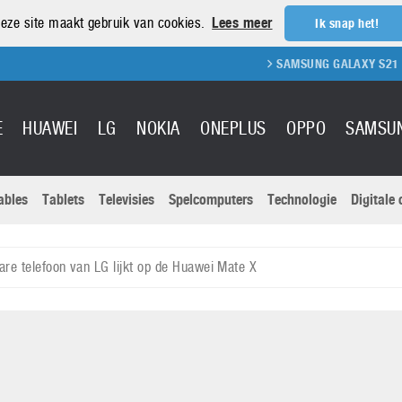
eze site maakt gebruik van cookies.
Lees meer
Ik snap het!
SAMSUNG GALAXY S21 REVIEW
E
HUAWEI
LG
NOKIA
ONEPLUS
OPPO
SAMSU
ables
Tablets
Televisies
Spelcomputers
Technologie
Digitale
Actuele nieu
Sony
Panasonic
re telefoon van LG lijkt op de Huawei Mate X
Vivo
Google
onitoren
Tablets
Xiaomi
Microsoft
pvouwbare
Technologie
Canon
Nintendo
elefoons
Televisies
Nikon
S & Software