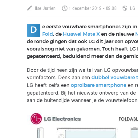
Ilse Jurrien
1 december 2019 - 09:08
LG
e eerste vouwbare smartphones zijn i
D
Fold
, de
Huawei Mate X
en de nieuwe
de ronde gingen dat ook LG dit jaar een opvo
vooralsnog niet van gekomen. Toch heeft LG 
gepatenteerd, beduidend meer dan de gemid
Door de tijd heen zijn we tal van LG opvouwb
vormfactors. Denk aan een
dubbel vouwbare t
LG heeft zelfs een
en r
oprolbare smartphone
gepatenteerd. Bij het nieuwste ontwerp van de 
aan de buitenzijde wanneer je de vouwtelefoon