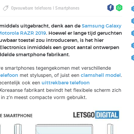
Opvouwbare telefoons
Smartphones
nmiddels uitgebracht, denk aan de
Samsung Galaxy
Motorola RAZR 2019
. Hoewel er lange tijd geruchten
uwbaar toestel zou introduceren, is het hier
Electronics inmiddels een groot aantal ontwerpen
delde smartphone fabrikant.
are smartphones tegengekomen met verschillende
met styluspen, of juist een
.
elefoon
clamshell model
ecentelijk ook een
uittrekbare telefoon
Koreaanse fabrikant bevindt het flexibele scherm zich
 in z’n meest compacte vorm gebruikt.