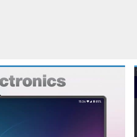
Virtual Reality
Alle merken
Olympus
martphones
Wearables
peakers & HiFi
Alle categorieën
pelcomputers
ysteemcamera’s