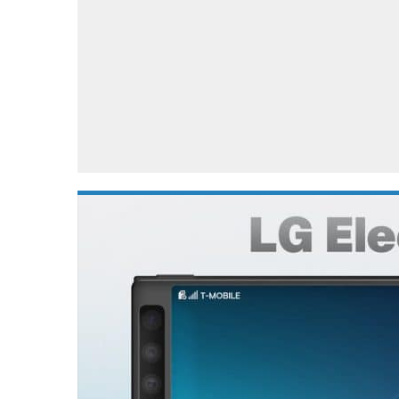
Accessoires
Gratis producten
HTC
Samsung
S
Apps
Hardware
S
Beurzen
Home entertainment
S
Camcorders
Industrie nieuws
S