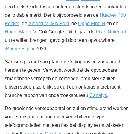
een boek. Ondertussen betreden steeds meer fabrikanten
de foldable markt. Denk bijvoorbeeld aan de
Huawei P50
Pocket
, de
Xiaomi Mi Mix Fold
, de
Oppo Find N
en de
Honor Magic V
. Ook Google lijkt dit jaar de
Pixel Notepad
uit te willen brengen, gevolgd door een opvouwbare
iPhone Flip
in 2023.
Samsung is niet van plan om z’n koppositie zomaar uit
handen te geven. Verwacht wordt dat de opvouwbare
smartphone verkopen de komende jaren sterk zullen
blijven stijgen, zo blijkt ook uit een onlangs uitgebracht
branche rapport van onderzoeksbureau
Canalys
.
De groeiende verkoopaantallen zullen stimulerend werken
voor Samsung om nog meer verschillende type
telefoonmodellen met een flexibel display te ontwikkelen.
Zo heeft
Samsung Display
reeds diverse prototypes