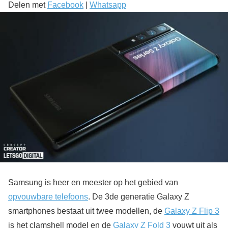
Delen met
Facebook
|
Whatsapp
Samsung is heer en meester op het gebied van
opvouwbare telefoons
. De 3de generatie Galaxy Z
smartphones bestaat uit twee modellen, de
Galaxy Z Flip 3
is het clamshell model en de
Galaxy Z Fold 3
vouwt uit als