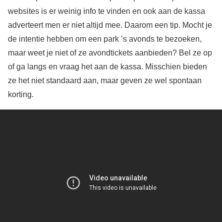
websites is er weinig info te vinden en ook aan de kassa
adverteert men er niet altijd mee. Daarom een tip. Mocht je
de intentie hebben om een park ’s avonds te bezoeken,
maar weet je niet of ze avondtickets aanbieden? Bel ze op
of ga langs en vraag het aan de kassa. Misschien bieden
ze het niet standaard aan, maar geven ze wel spontaan
korting.