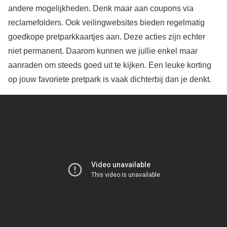
andere mogelijkheden. Denk maar aan coupons via
reclamefolders. Ook veilingwebsites bieden regelmatig
goedkope pretparkkaartjes aan. Deze acties zijn echter
niet permanent. Daarom kunnen we jullie enkel maar
aanraden om steeds goed uit te kijken. Een leuke korting
op jouw favoriete pretpark is vaak dichterbij dan je denkt.