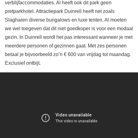
verblijfaccommodaties. Al heeft ook dit park geen
pretparkhotel. Attractiepark Duinrell heeft net zoals
Slagharen diverse bungalows en luxe tenten. Al moeten
we wel toegeven dat dit niet goedkoper is voor een modaal
gezin. In Duinrell wordt het pas interessant wanneer je met
meerdere personen of gezinnen gaat. Met zes personen
betaal je bijvoorbeeld zo’n € 600 van vrijdag tot maandag.
Exclusief ontbijt.