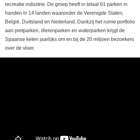
recreatie industrie. De groep heeft in totaal 61 parken in
handen in 14 landen waaronder de Verenigde Staten,
België, Duitsland en Nederland. Dankzij het ruime portfolio
aan pretparken, dierenparken en waterparken krijgt de
Spaanse keten jaarlijks om en bij de 20 miljoen bezoekers
over de vloer.