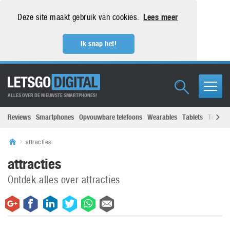
Deze site maakt gebruik van cookies.
Lees meer
Ik snap het!
ALLES OVER DE NIEUWSTE SMARTPHONES!
Reviews
Smartphones
Opvouwbare telefoons
Wearables
Tablets
Televisi
attracties
attracties
Ontdek alles over attracties