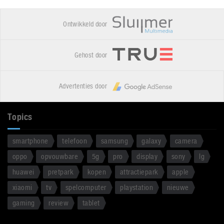
Ontwikkeld door
Gehost door
Advertenties door
Topics
smartphone
telefoon
samsung
galaxy
camera
oppo
opvouwbare
5g
pro
display
sony
lg
huawei
pretpark
kopen
attractiepark
apple
xiaomi
tv
spelcomputer
playstation
nieuwe
gaming
review
tablet