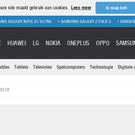
eze site maakt gebruik van cookies.
Lees meer
Ik snap het!
OTE 21 ULTRA
SAMSUNG GALAXY Z FOLD 3
SAMSUNG GALAXY Z FL
E
HUAWEI
LG
NOKIA
ONEPLUS
OPPO
SAMSU
ables
Tablets
Televisies
Spelcomputers
Technologie
Digitale
Actuele nieu
Sony
Panasonic
 2018
Vivo
Google
onitoren
Tablets
Xiaomi
Microsoft
pvouwbare
Technologie
Canon
Nintendo
elefoons
Televisies
Nikon
S & Software