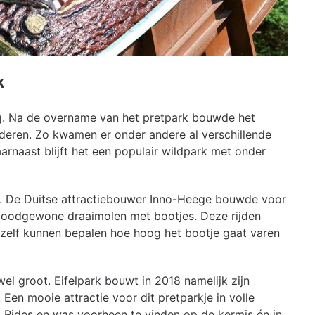
k
eg. Na de overname van het pretpark bouwde het
kinderen. Zo kwamen er onder andere al verschillende
arnaast blijft het een populair wildpark met onder
ld. De Duitse attractiebouwer Inno-Heege bouwde voor
en doodgewone draaimolen met bootjes. Deze rijden
 zelf kunnen bepalen hoe hoog het bootje gaat varen
wel groot. Eifelpark bouwt in 2018 namelijk zijn
en mooie attractie voor dit pretparkje in volle
Rides en was voorheen te vinden op de kermis én in