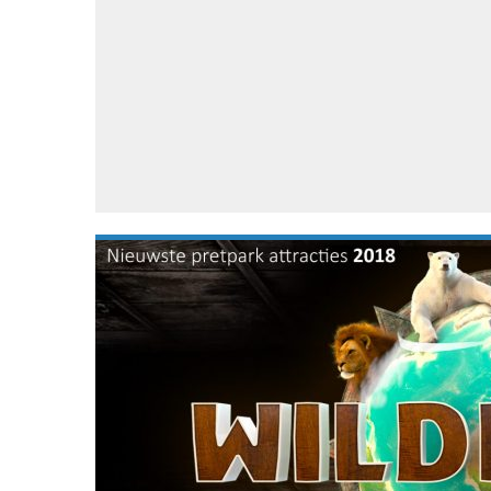
Accessoires
Gratis producten
HTC
Samsung
S
Apps
Hardware
S
Beurzen
Home entertainment
S
Camcorders
Industrie nieuws
S