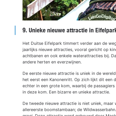
9. Unieke nieuwe attractie in Eifelpar
Het Duitse Eifelpark timmert verder aan de w
jaarlijks nieuwe attracties, vooral gericht op 
achtbanen en ook enkele waterattracties bij. Da
andere herten en everzwijnen.
De eerste nieuwe attractie is uniek in de were
het eerst een Kanonenritt. Op zich lijkt dit e
echter in een grote kom, waarbij de passagiers
in deze kom. Een bizarre en unieke attractie.
De tweede nieuwe attractie is niet uniek, maar 
allereerste boomstambaan; de Wildwasserbahn. E
groei. Deze attractie werd gebouwd door Mack 