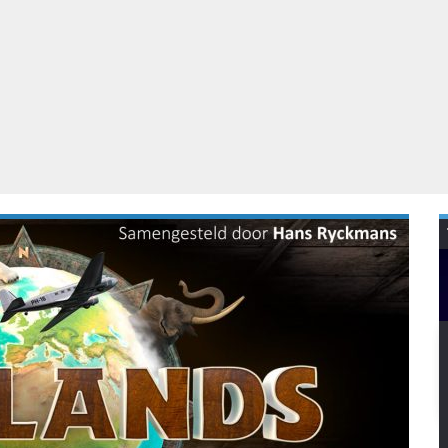
Virtual Reality
Alle merken
Olympus
martphones
Wearables
peakers & HiFi
Alle categorieën
pelcomputers
ysteemcamera’s