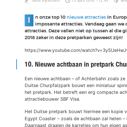
Hans Ryckmans
15 april 2018 - 12:43
Wil
n onze top 10
nieuwe attracties
in Europ
I
imposante attracties. Vandaag gaan we o
attracties. Deze vallen niet op tussen al die
2018 zeker in deze pretparken geweest zijn!
https://www.youtube.com/watch?v=3y5UeHwJ
10.
Nieuwe achtbaan in pretpark Chu
Een nieuwe achtbaan – of Achterbahn zoals ze i
Duitse Churpfalzpark bouwt een miniatuur spinn
het pretpark. Het betreft een erg compacte ac
attractiebouwer SBF Visa.
Het Duitse pretpark bouwt hiermee een kopie 
Egypt Coaster – zoals de achtbaan zal heten – he
Daarnaast draaien de karretjes om hun eigen as