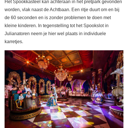
Het Spookkasteel kan achteraan in het pretpark gevonden
worden, vlak naast de Achtbaan. Een ritje duurt om en bij
de 60 seconden en is zonder problemen te doen met
kleine kinderen. In tegenstelling tot het Spookslot in
Julianatoren neem je hier wel plaats in individuele
karretjes.