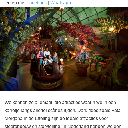
Delen met
Facebook
|
Whatsapp
We kennen ze allemaal; die attracties waarin we in een
karretje langs allerlei scènes rijden. Dark rides zoals Fata
Morgana in de Efteling zijn de ideale attracties voor
sfeeropbouw en storytelling. In Nederland hebben we een