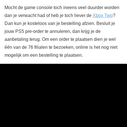
Mocht de game console toch ineens veel duurder worden
dan je verwacht had of heb je toch liever de
Xbox Two
?
Dan kun je kosteloos van je bestelling afzien. Besluit je
jouw PS5 pre-order te annuleren, dan krijg je de
aanbetaling terug. Om een order te plaatsen dien je wel
één van de 76 filialen te bezoeken, online is het nog niet
mogelijk om een bestelling te plaatsen.