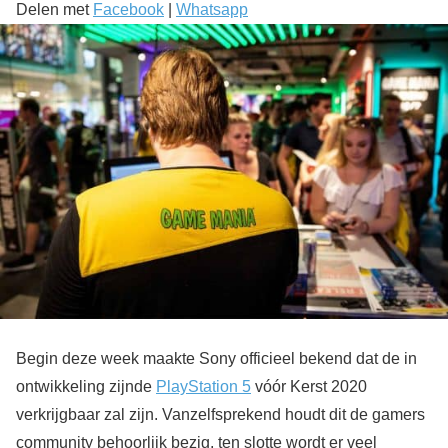
Delen met
Facebook
|
Whatsapp
Begin deze week maakte Sony officieel bekend dat de in
ontwikkeling zijnde
PlayStation 5
vóór Kerst 2020
verkrijgbaar zal zijn. Vanzelfsprekend houdt dit de gamers
community behoorlijk bezig, ten slotte wordt er veel