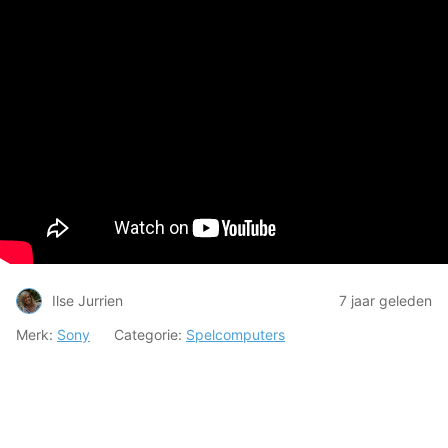
Ilse Jurrien
7 jaar geleden
Merk:
Sony
Categorie:
Spelcomputers