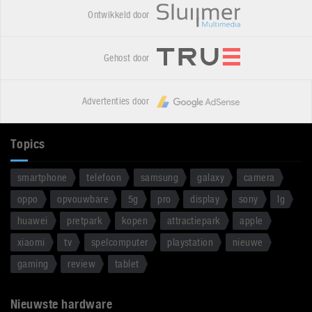
Ontwikkeld door
Gehost door
Advertenties door
Topics
smartphone
telefoon
samsung
galaxy
camera
oppo
opvouwbare
5g
pro
display
sony
lg
huawei
pretpark
kopen
attractiepark
apple
xiaomi
tv
spelcomputer
playstation
nieuwe
gaming
review
tablet
Nieuwste hardware