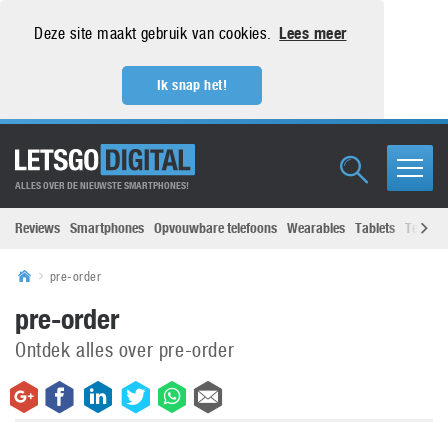
Deze site maakt gebruik van cookies.
Lees meer
Ik snap het!
ALLES OVER DE NIEUWSTE SMARTPHONES!
Reviews
Smartphones
Opvouwbare telefoons
Wearables
Tablets
Televisi
pre-order
pre-order
Ontdek alles over pre-order