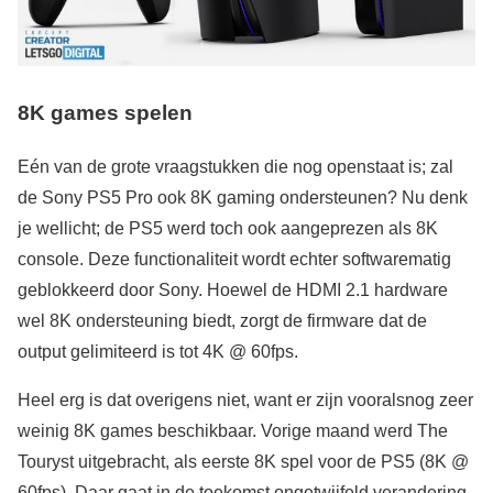
8K games spelen
Eén van de grote vraagstukken die nog openstaat is; zal
de Sony PS5 Pro ook 8K gaming ondersteunen? Nu denk
je wellicht; de PS5 werd toch ook aangeprezen als 8K
console. Deze functionaliteit wordt echter softwarematig
geblokkeerd door Sony. Hoewel de HDMI 2.1 hardware
wel 8K ondersteuning biedt, zorgt de firmware dat de
output gelimiteerd is tot 4K @ 60fps.
Heel erg is dat overigens niet, want er zijn vooralsnog zeer
weinig 8K games beschikbaar. Vorige maand werd The
Touryst uitgebracht, als eerste 8K spel voor de PS5 (8K @
60fps). Daar gaat in de toekomst ongetwijfeld verandering