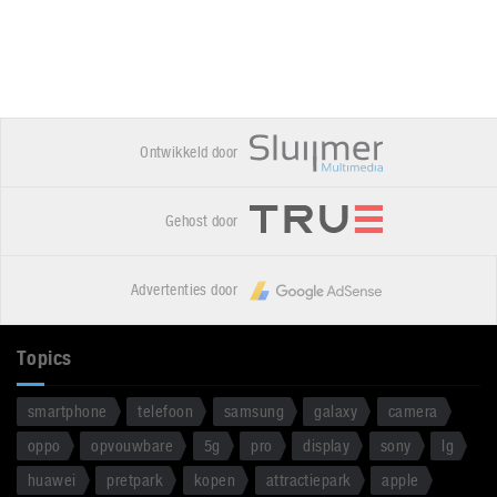
Ontwikkeld door
Gehost door
Advertenties door
Topics
smartphone
telefoon
samsung
galaxy
camera
oppo
opvouwbare
5g
pro
display
sony
lg
huawei
pretpark
kopen
attractiepark
apple