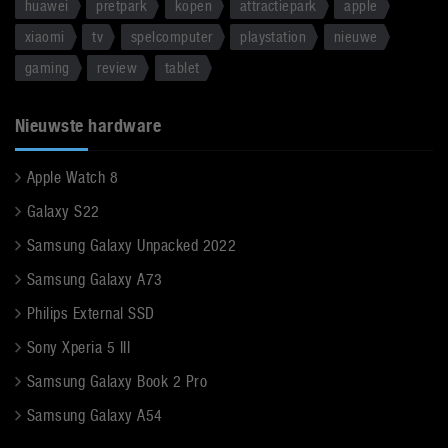
huawei
pretpark
kopen
attractiepark
apple
xiaomi
tv
spelcomputer
playstation
nieuwe
gaming
review
tablet
Nieuwste hardware
Apple Watch 8
Galaxy S22
Samsung Galaxy Unpacked 2022
Samsung Galaxy A73
Philips External SSD
Sony Xperia 5 III
Samsung Galaxy Book 2 Pro
Samsung Galaxy A54