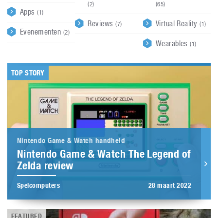
(2)
(65)
Apps
(1)
Reviews
Virtual Reality
(7)
(1)
Evenementen
(2)
Wearables
(1)
TOP STORY
Nintendo Game & Watch handheld
Nintendo Game & Watch The Legend of
Zelda review
Spelcomputers
28 maart 2022
FEATURED