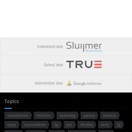
Ontwikkeld door
Gehost door
Advertenties door
Topics
smartphone
telefoon
samsung
galaxy
camera
oppo
opvouwbare
5g
pro
display
sony
lg