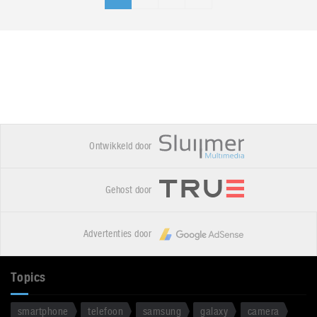
Ontwikkeld door
Gehost door
Advertenties door
Topics
smartphone
telefoon
samsung
galaxy
camera