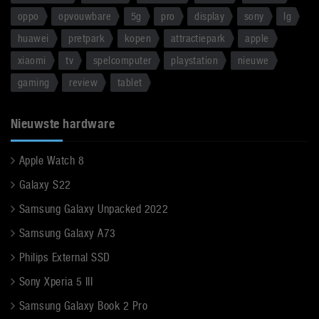
oppo
opvouwbare
5g
pro
display
sony
lg
huawei
pretpark
kopen
attractiepark
apple
xiaomi
tv
spelcomputer
playstation
nieuwe
gaming
review
tablet
Nieuwste hardware
Apple Watch 8
Galaxy S22
Samsung Galaxy Unpacked 2022
Samsung Galaxy A73
Philips External SSD
Sony Xperia 5 III
Samsung Galaxy Book 2 Pro