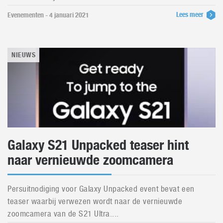
Lees meer
Evenementen - 4 januari 2021
NIEUWS
Galaxy S21 Unpacked teaser hint
naar vernieuwde zoomcamera
Persuitnodiging voor Galaxy Unpacked event bevat een
teaser waarbij verwezen wordt naar de vernieuwde
zoomcamera van de S21 Ultra....