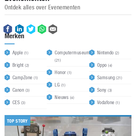
Ontdek alles over Evenementen
Merken
Apple
Computermuseum
Nintendo
(1)
(2)
(21)
Bright
Oppo
(2)
(4)
Honor
(1)
CampZone
Samsung
(1)
(21)
LG
(1)
Canon
Sony
(3)
(3)
Nieuws
(4)
CES
Vodafone
(3)
(1)
TOP STORY