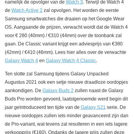
namelijk de opvolger van de
Watch 3
. Terwijl de Watch 4
de
Watch Active 2
zal opvolgen. Het worden de eerste
Samsung smartwatches die draaien op het Google Wear
OS. Aangaande de prijzen, verwacht wordt dat de Watch 4
voor € 280 (40mm) / €310 (44mm) over de toonbank zal
gaan. De Classic variant krijgt een adviesprijs van €380
(42mm) / €410 (46mm). Lees hier alles over de verwachte
Galaxy Watch 4
en
Galaxy Watch 4 Classic
.
Ten slotte zal Samsung tijdens Galaxy Unpacked
Augustus 2021 ook een setje nieuwe draadloze oordopjes
aankondigen. De
Galaxy Buds 2
zullen naast de Galaxy
Buds Pro worden gevoerd, laatstgenoemde werd begin dit
jaar geïntroduceerd ten tijde van de
Galaxy S21
serie. De
nieuwe oordopjes zullen iets minder geavanceerd zijn dan
de Pro-variant, wat tevens zal resulteren in een iets lagere
verkoopprijs (€160). Ondanks de lagere prijs zullen deze