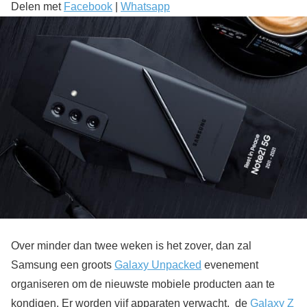
Delen met
Facebook
|
Whatsapp
Over minder dan twee weken is het zover, dan zal
Samsung een groots
Galaxy Unpacked
evenement
organiseren om de nieuwste mobiele producten aan te
kondigen. Er worden vijf apparaten verwacht, de
Galaxy Z