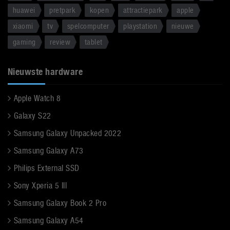
huawei
pretpark
kopen
attractiepark
apple
xiaomi
tv
spelcomputer
playstation
nieuwe
gaming
review
tablet
Nieuwste hardware
Apple Watch 8
Galaxy S22
Samsung Galaxy Unpacked 2022
Samsung Galaxy A73
Philips External SSD
Sony Xperia 5 III
Samsung Galaxy Book 2 Pro
Samsung Galaxy A54