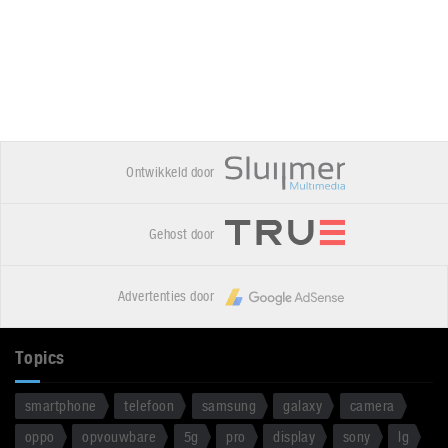
Ontwikkeld door
Gehost door
Advertenties door
Topics
smartphone
telefoon
samsung
galaxy
camera
oppo
opvouwbare
5g
pro
display
sony
lg