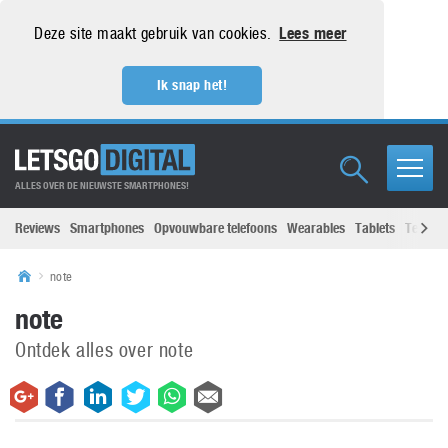
Deze site maakt gebruik van cookies.
Lees meer
Ik snap het!
ALLES OVER DE NIEUWSTE SMARTPHONES!
Reviews
Smartphones
Opvouwbare telefoons
Wearables
Tablets
Televisi
note
note
Ontdek alles over note