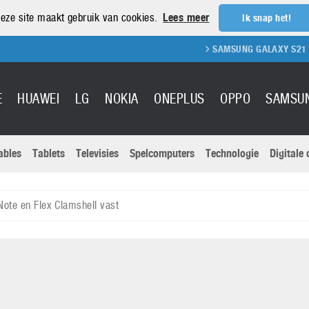
eze site maakt gebruik van cookies.
Lees meer
Ik snap het!
SAMSUNG GALAXY S21 REVIEW
E
HUAWEI
LG
NOKIA
ONEPLUS
OPPO
SAMSU
ables
Tablets
Televisies
Spelcomputers
Technologie
Digitale
Actuele nieu
Sony
Panasonic
Note en Flex Clamshell vast
Vivo
Google
onitoren
Tablets
Xiaomi
Microsoft
pvouwbare
Technologie
Canon
Nintendo
elefoons
Televisies
Nikon
S & Software