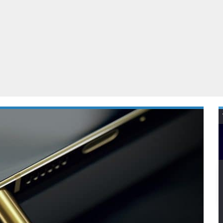
Virtual Reality
Alle merken
Olympus
martphones
Wearables
peakers & HiFi
Alle categorieën
pelcomputers
ysteemcamera’s