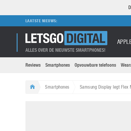
D
LAATSTE NIEUWS:
APPL
ALLES OVER DE NIEUWSTE SMARTPHONES!
Reviews
Smartphones
Opvouwbare telefoons
Wear
Merken submenu
Categorien submenu
Apple
LG
Smartphones
Samsung Display legt Flex 
Caviar
Motorola
5G
Computer
M
Computermuseum
Nokia
Aanbiedingen
Digitale camera’s
O
Honor
OnePlus
t
Abonnement
DSLR camera’s
Huawei
Oppo
O