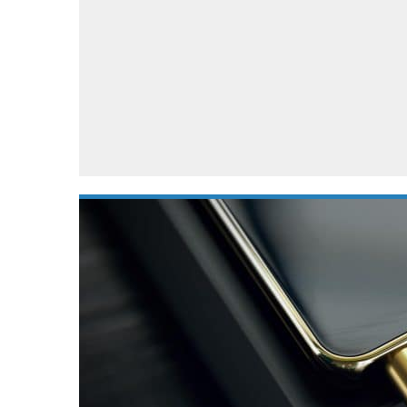
Accessoires
Gratis producten
HTC
Samsung
S
Apps
Hardware
S
Beurzen
Home entertainment
S
Camcorders
Industrie nieuws
S