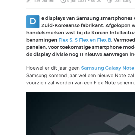
Ilse Jurrien
8 juli 2021 - 08:00
Samsung
e displays van Samsung smartphones w
D
Zuid-Koreaanse fabrikant. Afgelopen w
handelsmerken vast bij de Korean Intellectua
benamingen
Flex S, S Flex en Flex B
. Vermoed
panelen, voor toekomstige smartphone model
de display divisie nog 11 nieuwe aanvragen 
Hoewel er dit jaar geen
Samsung Galaxy Note 
Samsung komend jaar wel een nieuwe Note zal ui
voorzien zal worden van een Flex Note scherm.