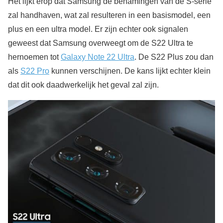
Het lijkt erop dat Samsung de benamingen van de S-serie
zal handhaven, wat zal resulteren in een basismodel, een
plus en een ultra model. Er zijn echter ook signalen
geweest dat Samsung overweegt om de S22 Ultra te
hernoemen tot
Galaxy Note 22 Ultra
. De S22 Plus zou dan
als
S22 Pro
kunnen verschijnen. De kans lijkt echter klein
dat dit ook daadwerkelijk het geval zal zijn.