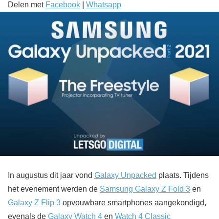
Delen met
Facebook
|
Whatsapp
In augustus dit jaar vond
Galaxy Unpacked
plaats. Tijdens
het evenement werden de
Samsung Galaxy Z Fold 3
en
Galaxy Z Flip 3
opvouwbare smartphones aangekondigd,
evenals de
Galaxy Watch 4
en
Watch 4 Classic