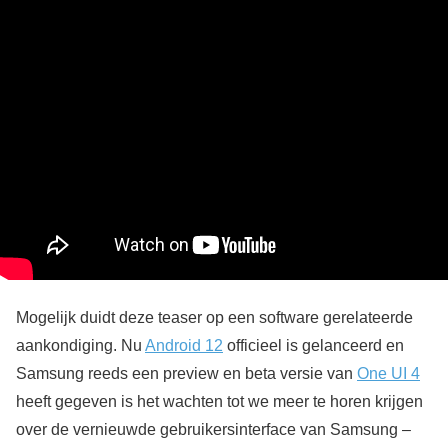
Mogelijk duidt deze teaser op een software gerelateerde
aankondiging. Nu
Android 12
officieel is gelanceerd en
Samsung reeds een preview en beta versie van
One UI 4
heeft gegeven is het wachten tot we meer te horen krijgen
over de vernieuwde gebruikersinterface van Samsung –