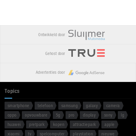
Ontwikkeld door
Gehost door
Advertenties door
Topics
smartphone
telefoon
samsung
galaxy
camera
oppo
opvouwbare
5g
pro
display
sony
lg
huawei
pretpark
kopen
attractiepark
apple
xiaomi
tv
spelcomputer
playstation
nieuwe