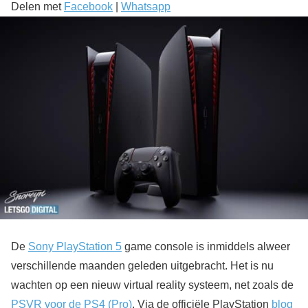
Delen met
Facebook
|
Whatsapp
De
Sony PlayStation 5
game console is inmiddels alweer
verschillende maanden geleden uitgebracht. Het is nu
wachten op een nieuw virtual reality systeem, net zoals de
PSVR voor de PS4 (Pro)
. Via de officiële PlayStation
blog