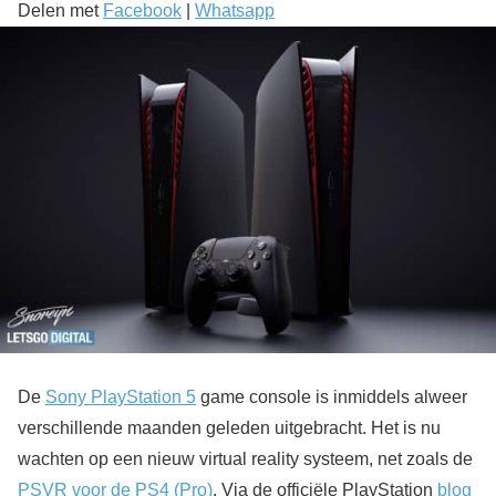
Delen met
Facebook
|
Whatsapp
De
Sony PlayStation 5
game console is inmiddels alweer
verschillende maanden geleden uitgebracht. Het is nu
wachten op een nieuw virtual reality systeem, net zoals de
PSVR voor de PS4 (Pro)
. Via de officiële PlayStation
blog