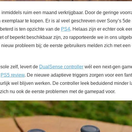
 inmiddels ruim een maand verkrijgbaar. Door de geringe voorraa
n exemplaar te kopen. Er is al veel geschreven over Sony’s 5de
rbeterd is ten opzichte van de
PS4
. Helaas zijn er echter ook ee
t of beperkt beschikbaar zijn, zo rapporteerde we in ons uitge
 nieuw probleem bij; de eerste gebruikers melden zich met ee
sole zelf, levert de
DualSense controller
wél een next-gen game
e
PS5 review
. De nieuwe adaptieve triggers zorgen voor een fan
lijk wel blijven werken. De controller leek beduidend minder la
 zich nu ook de eerste problemen met de gamepad voor.