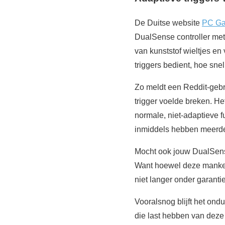
De Duitse website
PC Ga
DualSense controller met
van kunststof wieltjes e
triggers bedient, hoe sne
Zo meldt een Reddit-gebru
trigger voelde breken. H
normale, niet-adaptieve fu
inmiddels hebben meerder
Mocht ook jouw DualSense
Want hoewel deze mankeme
niet langer onder garantie 
Vooralsnog blijft het ond
die last hebben van deze k