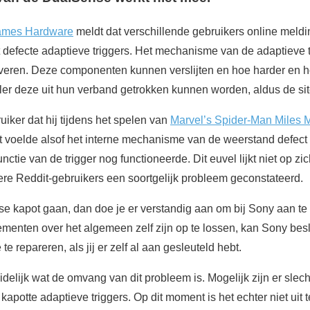
mes Hardware
meldt dat verschillende gebruikers online meld
 defecte adaptieve triggers. Het mechanisme van de adaptieve t
n veren. Deze componenten kunnen verslijten en hoe harder en h
ller deze uit hun verband getrokken kunnen worden, aldus de sit
iker dat hij tijdens het spelen van
Marvel’s Spider-Man Miles 
et voelde alsof het interne mechanisme van de weerstand defect
nctie van de trigger nog functioneerde. Dit euvel lijkt niet op zic
e Reddit-gebruikers een soortgelijk probleem geconstateerd.
 kapot gaan, dan doe je er verstandig aan om bij Sony aan te 
nten over het algemeen zelf zijn op te lossen, kan Sony beslu
te repareren, als jij er zelf al aan gesleuteld hebt.
uidelijk wat de omvang van dit probleem is. Mogelijk zijn er sle
apotte adaptieve triggers. Op dit moment is het echter niet uit 