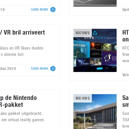
Lees meer
019
Spe
VR bril arriveert
HT
NIEUWS
on
lass en VR Glass duiden
HTC
s slimme bril.
Viv
voo
Lees meer
stus 2019
Vir
p de Nintendo
Sa
NIEUWS
R-pakket
sm
abo pakket uitgebracht,
Sam
om virtual reality games
TIS
ton