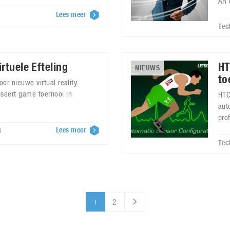
AR 
Lees meer
Tec
rtuele Efteling
HT
NIEUWS
to
oor nieuwe virtual reality
seert game toernooi in
HTC
aut
pro
Lees meer
8
Tec
2
1