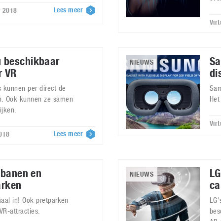
Lees meer
r 2018
Vir
 beschikbaar
Sa
NIEUWS
r VR
di
 kunnen per direct de
Sam
n. Ook kunnen ze samen
Het
ijken.
Vir
Lees meer
2018
htbanen en
LG
NIEUWS
arken
ca
emaal in! Ook pretparken
LG'
VR-attracties.
bes