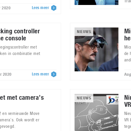
Tra
Lees meer
r 2020
king controller
Mi
NIEUWS
e console
he
egingscontroller met
Mic
iken in combinatie met
de 
and
Lees meer
er 2020
Aug
et met camera’s
Ni
NIEUWS
VR
 2 en vernieuwde Move
Nie
amera’s. Ook wordt er
VR 
gevoegd.
teg