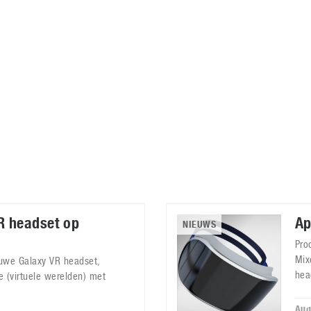
Virtual Reality
Alle merken
Olympus
martphones
Wearables
peakers & HiFi
Alle categorieën
pelcomputers
ysteemcamera’s
R headset op
Ap
NIEUWS
Pro
Mix
uwe Galaxy VR headset,
hea
 (virtuele werelden) met
Aug