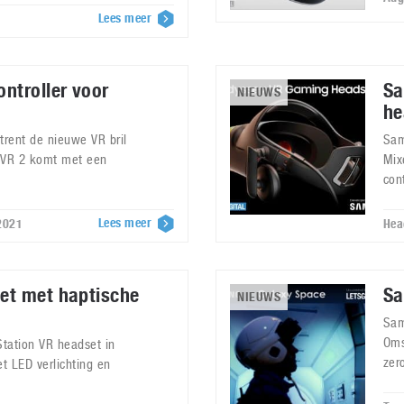
Lees meer
ntroller voor
Sa
NIEUWS
he
trent de nieuwe VR bril
Sam
PSVR 2 komt met een
Mix
cont
Lees meer
 2021
Hea
et met haptische
Sa
NIEUWS
Sam
Oms
tation VR headset in
zer
t LED verlichting en