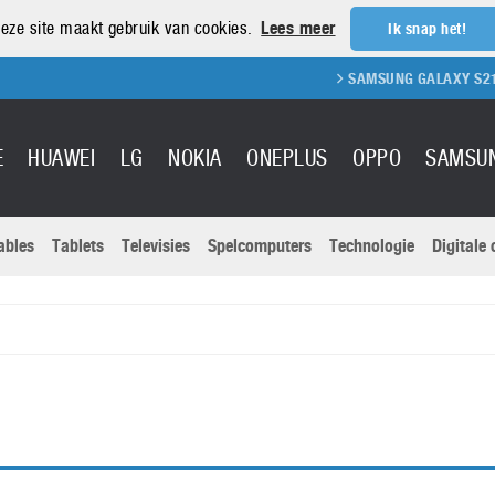
eze site maakt gebruik van cookies.
Lees meer
Ik snap het!
SAMSUNG GALAXY S21 REVIEW
E
HUAWEI
LG
NOKIA
ONEPLUS
OPPO
SAMSU
ables
Tablets
Televisies
Spelcomputers
Technologie
Digitale
Actuele nieu
Sony
Panasonic
Vivo
Google
onitoren
Tablets
Xiaomi
Microsoft
pvouwbare
Technologie
Canon
Nintendo
elefoons
Televisies
Nikon
S & Software