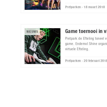
Pretparken - 18 maart 2018
Game toernooi in vi
NIEUWS
Pretpark de Efteling toneel v
game. Endemol Shine organi
virtuele Efteling.
Pretparken - 20 februari 201