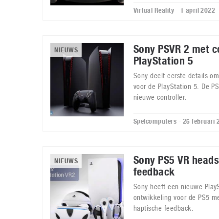
Virtual Reality - 1 april 2022
Sony PSVR 2 met co
NIEUWS
PlayStation 5
Sony deelt eerste details om
voor de PlayStation 5. De 
nieuwe controller.
Spelcomputers - 25 februari
Sony PS5 VR heads
NIEUWS
feedback
Sony heeft een nieuwe PlayS
ontwikkeling voor de PS5 me
haptische feedback.