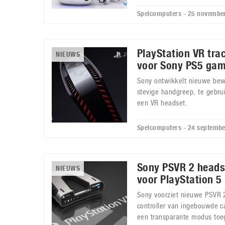
Spelcomputers - 25 novembe
PlayStation VR trac
NIEUWS
voor Sony PS5 gam
Sony ontwikkelt nieuwe bew
stevige handgreep, te gebru
een VR headset.
Spelcomputers - 24 septemb
Sony PSVR 2 heads
NIEUWS
voor PlayStation 5
Sony voorziet nieuwe PSVR
controller van ingebouwde c
een transparante modus toe