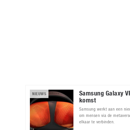
Accessoires
Gratis producten
HTC
Samsung
S
Apps
Hardware
S
Beurzen
Home entertainment
S
Camcorders
Industrie nieuws
S
Samsung Galaxy V
NIEUWS
komst
Samsung werkt aan een nie
om mensen via de metaverse
elkaar te verbinden.