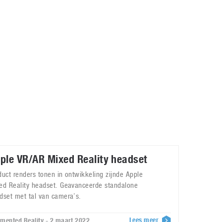
Galaxy
11 augustus 2025
Robot tentoonstelling van Chriet Titulaer in
Bonami Museum
25 oktober 2024
ple VR/AR Mixed Reality headset
duct renders tonen in ontwikkeling zijnde Apple
ed Reality headset. Geavanceerde standalone
dset met tal van camera’s.
Lees meer
mented Reality - 2 maart 2022