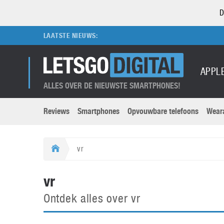
D
LAATSTE NIEUWS:
APPL
ALLES OVER DE NIEUWSTE SMARTPHONES!
Reviews
Smartphones
Opvouwbare telefoons
Wear
Merken submenu
Categorien submenu
Apple
LG
vr
Caviar
Motorola
5G
Computer
M
vr
Computermuseum
Nokia
Aanbiedingen
Digitale camera’s
O
Ontdek alles over vr
Honor
OnePlus
t
Abonnement
DSLR camera’s
Huawei
Oppo
O