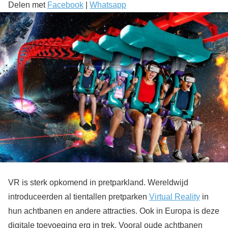
Delen met
Facebook
|
Whatsapp
VR is sterk opkomend in pretparkland. Wereldwijd
introduceerden al tientallen pretparken
Virtual Reality
in
hun achtbanen en andere attracties. Ook in Europa is deze
digitale toevoeging erg in trek. Vooral oude achtbanen