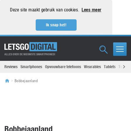
Deze site maakt gebruik van cookies.
Lees meer
Ik snap het!
ALLES OVER DE NIEUWSTE SMARTPHONES!
Reviews
Smartphones
Opvouwbare telefoons
Wearables
Tablets
Televisi
Bobbejaanland
Bobbejaanland