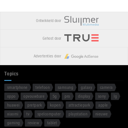
Ontwikkeld door
Gehost door
Advertenties door
Topics
smartphone
telefoon
samsung
galaxy
camera
oppo
opvouwbare
5g
pro
display
sony
lg
huawei
pretpark
kopen
attractiepark
apple
xiaomi
tv
spelcomputer
playstation
nieuwe
gaming
review
tablet