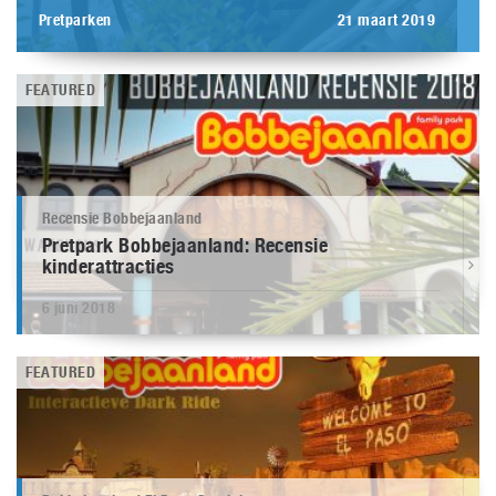
Pretparken
21 maart 2019
FEATURED
Recensie Bobbejaanland
Pretpark Bobbejaanland: Recensie
kinderattracties
6 juni 2018
FEATURED