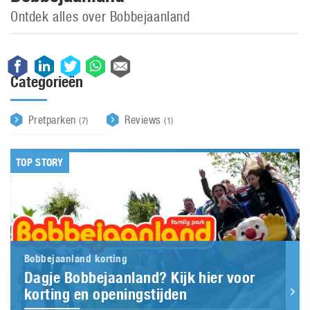
Ontdek alles over Bobbejaanland
Categorieën
Pretparken
Reviews
(7)
(1)
TOP STORY
Bobbejaanland korting
Dagje Bobbejaanland? Kijk hier voor
korting en openingstijden