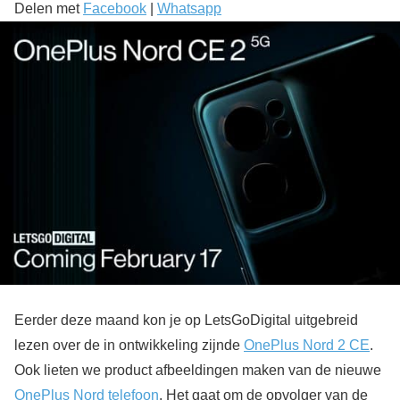
Delen met
Facebook
|
Whatsapp
Eerder deze maand kon je op LetsGoDigital uitgebreid
lezen over de in ontwikkeling zijnde
OnePlus Nord 2 CE
.
Ook lieten we product afbeeldingen maken van de nieuwe
OnePlus Nord telefoon
. Het gaat om de opvolger van de