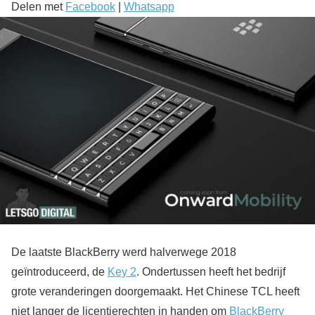
Delen met
Facebook
|
Whatsapp
De laatste BlackBerry werd halverwege 2018
geïntroduceerd, de
Key 2
. Ondertussen heeft het bedrijf
grote veranderingen doorgemaakt. Het Chinese TCL heeft
niet langer de licentierechten in handen om
BlackBerry