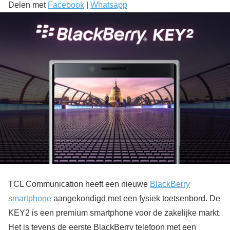
Delen met
Facebook
|
Whatsapp
TCL Communication heeft een nieuwe
BlackBerry
smartphone
aangekondigd met een fysiek toetsenbord. De
KEY2 is een premium smartphone voor de zakelijke markt.
Het is tevens de eerste BlackBerry telefoon met een