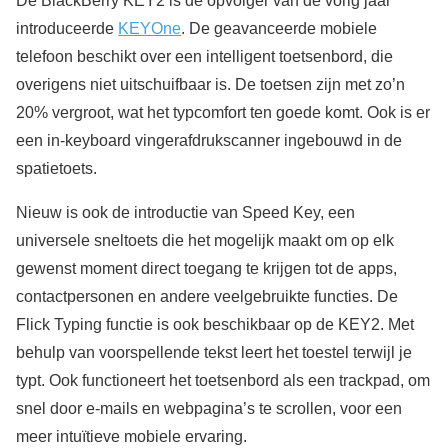
De BlackBerry KEY2 is de opvolger van de vorig jaar
introduceerde
KEYOne
. De geavanceerde mobiele
telefoon beschikt over een intelligent toetsenbord, die
overigens niet uitschuifbaar is. De toetsen zijn met zo’n
20% vergroot, wat het typcomfort ten goede komt. Ook is er
een in-keyboard vingerafdrukscanner ingebouwd in de
spatietoets.
Nieuw is ook de introductie van Speed Key, een
universele sneltoets die het mogelijk maakt om op elk
gewenst moment direct toegang te krijgen tot de apps,
contactpersonen en andere veelgebruikte functies. De
Flick Typing functie is ook beschikbaar op de KEY2. Met
behulp van voorspellende tekst leert het toestel terwijl je
typt. Ook functioneert het toetsenbord als een trackpad, om
snel door e-mails en webpagina’s te scrollen, voor een
meer intuïtieve mobiele ervaring.