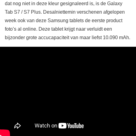
dat nog niet in deze kleur gesignaleerd is, is de Galaxy
Tab S7 / S7 Plus. Desalniettemin verschenen afgelopen
week ook van deze Samsung tablets de eerste product
foto’s al online. Deze tablet krijgt naar verluidt een
bijzonder grote accucapaciteit van maar liefst 10.090 mAh.