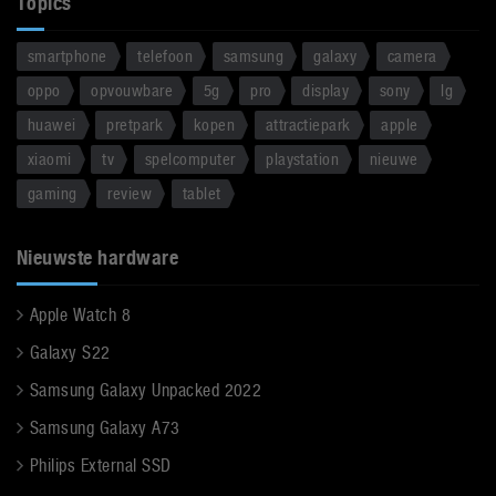
Topics
smartphone
telefoon
samsung
galaxy
camera
oppo
opvouwbare
5g
pro
display
sony
lg
huawei
pretpark
kopen
attractiepark
apple
xiaomi
tv
spelcomputer
playstation
nieuwe
gaming
review
tablet
Nieuwste hardware
Apple Watch 8
Galaxy S22
Samsung Galaxy Unpacked 2022
Samsung Galaxy A73
Philips External SSD