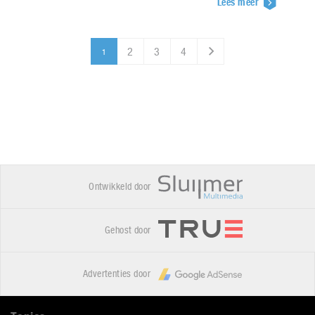
Lees meer
2
3
4
1
Ontwikkeld door
Gehost door
Advertenties door