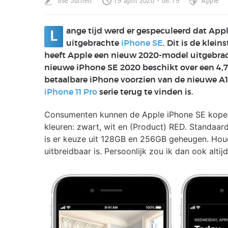
Ilse Jurrien
19 april 2020 - 08:19
Apple
ange tijd werd er gespeculeerd dat Appl
L
uitgebrachte
iPhone SE
. Dit is de kle
heeft Apple een nieuw 2020-model uitgebrach
nieuwe iPhone SE 2020 beschikt over een 4,7
betaalbare iPhone voorzien van de nieuwe A1
iPhone 11 Pro
serie terug te vinden is.
Consumenten kunnen de Apple iPhone SE kopen v
kleuren: zwart, wit en (Product) RED. Standaar
is er keuze uit 128GB en 256GB geheugen. Houd
uitbreidbaar is. Persoonlijk zou ik dan ook alti