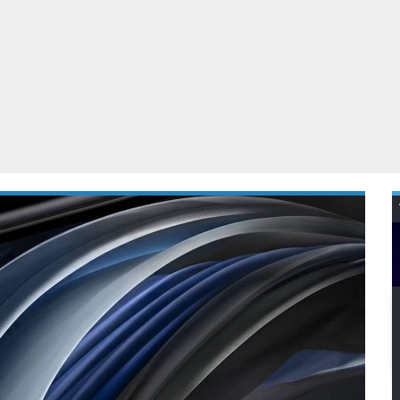
Virtual Reality
Alle merken
Olympus
martphones
Wearables
peakers & HiFi
Alle categorieën
pelcomputers
ysteemcamera’s