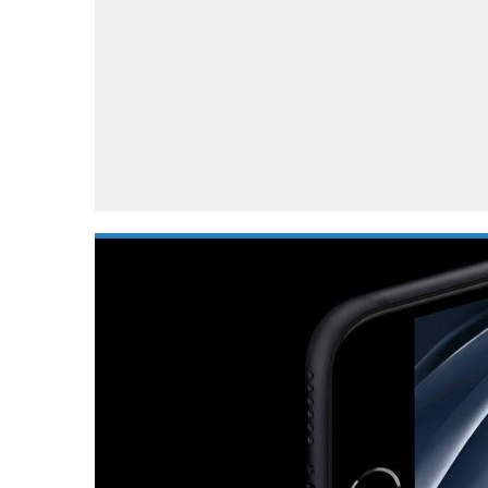
Accessoires
Gratis producten
HTC
Samsung
S
Apps
Hardware
S
Beurzen
Home entertainment
S
Camcorders
Industrie nieuws
S