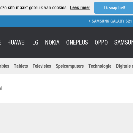
eze site maakt gebruik van cookies.
Lees meer
Ik snap het!
SAMSUNG GALAXY S21 REVIEW
E
HUAWEI
LG
NOKIA
ONEPLUS
OPPO
SAMSU
ables
Tablets
Televisies
Spelcomputers
Technologie
Digitale
Actuele nieu
Sony
Panasonic
el
Vivo
Google
onitoren
Tablets
Xiaomi
Microsoft
pvouwbare
Technologie
Canon
Nintendo
elefoons
Televisies
Nikon
S & Software