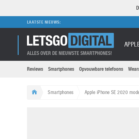
D
LAATSTE NIEUWS:
APPL
ALLES OVER DE NIEUWSTE SMARTPHONES!
Reviews
Smartphones
Opvouwbare telefoons
Wear
Merken submenu
Categorien submenu
Apple
LG
Smartphones
Apple iPhone SE 2020 mod
Caviar
Motorola
5G
Computer
M
Computermuseum
Nokia
Aanbiedingen
Digitale camera’s
O
Honor
OnePlus
t
Abonnement
DSLR camera’s
Huawei
Oppo
O