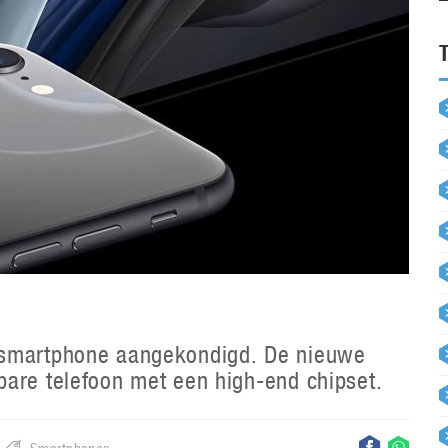
 smartphone aangekondigd. De nieuwe
bare telefoon met een high-end chipset.