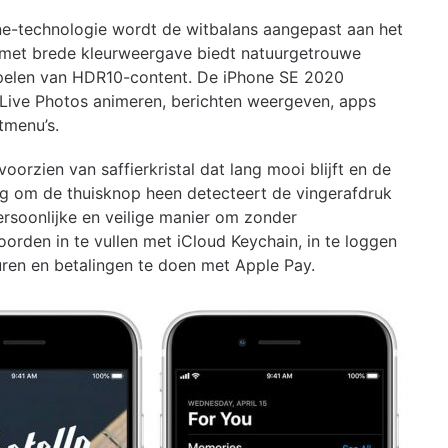
ne-technologie wordt de witbalans aangepast aan het
 met brede kleurweergave biedt natuurgetrouwe
spelen van HDR10-content. De iPhone SE 2020
 Live Photos animeren, berichten weergeven, apps
tmenu’s.
orzien van saffierkristal dat lang mooi blijft en de
ng om de thuisknop heen detecteert de vingerafdruk
ersoonlijke en veilige manier om zonder
rden in te vullen met iCloud Keychain, in te loggen
uren en betalingen te doen met Apple Pay.