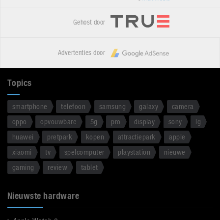
Gehost door
Advertenties door
Topics
smartphone
telefoon
samsung
galaxy
camera
oppo
opvouwbare
5g
pro
display
sony
lg
huawei
pretpark
kopen
attractiepark
apple
xiaomi
tv
spelcomputer
playstation
nieuwe
gaming
review
tablet
Nieuwste hardware