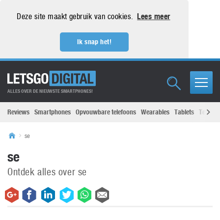
Deze site maakt gebruik van cookies.
Lees meer
Ik snap het!
ALLES OVER DE NIEUWSTE SMARTPHONES!
Reviews
Smartphones
Opvouwbare telefoons
Wearables
Tablets
Televisi
se
se
Ontdek alles over se