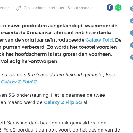
msung
Opvouwbare telefoons
Smartphones
ks nieuwe producten aangekondigd, waaronder de
oduceerde de Koreaanse fabrikant ook haar derde
er van de vorig jaar geïntroduceerde
Galaxy Fold
. De
punten verbeterd. Zo wordt het toestel voorzien
ok het hoofdscherm is iets groter dan voorheen.
s volledig her-ontworpen.
aties, de prijs & release datum bekend gemaakt, lees
.
Galaxy Z Fold 2
van 5G ondersteuning. Het is daarmee de twee
open maand werd de
al
Galaxy Z Flip 5G
eeft Samsung dankbaar gebruik gemaakt van de
Z Fold2 borduurt dan ook voort op het design van de