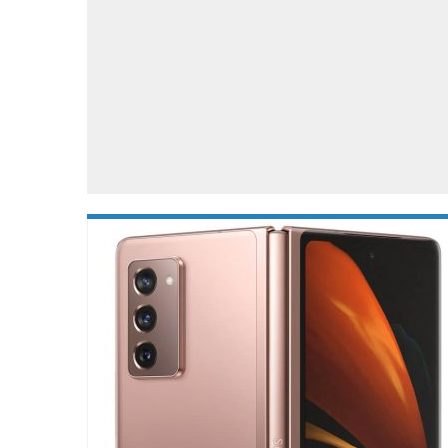
Accessoires
Gratis producten
HTC
Samsung
S
Apps
Hardware
S
Beurzen
Home entertainment
S
Camcorders
Industrie nieuws
S