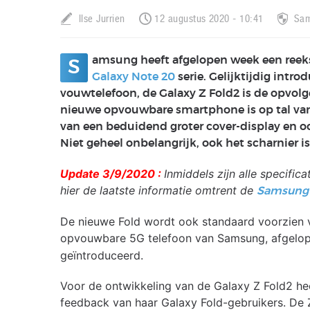
Ilse Jurrien
12 augustus 2020 - 10:41
Sa
amsung heeft afgelopen week een ree
S
Galaxy Note 20
serie. Gelijktijdig intr
vouwtelefoon, de Galaxy Z Fold2 is de opvolg
nieuwe opvouwbare smartphone is op tal van 
van een beduidend groter cover-display en o
Niet geheel onbelangrijk, ook het scharnier i
Update 3/9/2020 :
Inmiddels zijn alle specific
hier de laatste informatie omtrent de
Samsung 
De nieuwe Fold wordt ook standaard voorzien 
opvouwbare 5G telefoon van Samsung, afgel
geïntroduceerd.
Voor de ontwikkeling van de Galaxy Z Fold2 h
feedback van haar Galaxy Fold-gebruikers. De 