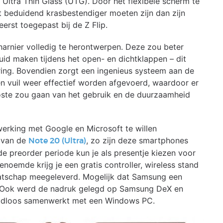
Ultra Thin Glass (UTG). Door het flexibele scherm te
et beduidend krasbestendiger moeten zijn dan zijn
erst toegepast bij de Z Flip.
rnier volledig te herontwerpen. Deze zou beter
uid maken tijdens het open- en dichtklappen – dit
ring. Bovendien zorgt een ingenieus systeem aan de
en vuil weer effectief worden afgevoerd, waardoor er
oste zou gaan van het gebruik en de duurzaamheid
erking met Google en Microsoft te willen
e van de
, zo zijn deze smartphones
Note 20 (Ultra)
e preorder periode kun je als presentje kiezen voor
noemde krijg je een gratis controller, wireless stand
tschap meegeleverd. Mogelijk dat Samsung een
2. Ook werd de nadruk gelegd op Samsung DeX en
adloos samenwerkt met een Windows PC.