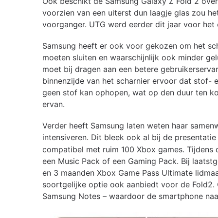
Ook beschikt de Samsung Galaxy Z Fold 2 over 
voorzien van een uiterst dun laagje glas zou h
voorganger. UTG werd eerder dit jaar voor het e
Samsung heeft er ook voor gekozen om het scha
moeten sluiten en waarschijnlijk ook minder gel
moet bij dragen aan een betere gebruikerserva
binnenzijde van het scharnier ervoor dat stof- 
geen stof kan ophopen, wat op den duur ten k
ervan.
Verder heeft Samsung laten weten haar samenw
intensiveren. Dit bleek ook al bij de presentati
compatibel met ruim 100 Xbox games. Tijdens d
een Music Pack of een Gaming Pack. Bij laatstge
en 3 maanden Xbox Game Pass Ultimate lidmaa
soortgelijke optie ook aanbiedt voor de Fold
Samsung Notes – waardoor de smartphone na