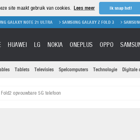
eze site maakt gebruik van cookies.
Lees meer
Ik snap het!
 NOTE 21 ULTRA
SAMSUNG GALAXY Z FOLD 3
SAMSUNG GALAXY Z 
E
HUAWEI
LG
NOKIA
ONEPLUS
OPPO
SAMSU
ables
Tablets
Televisies
Spelcomputers
Technologie
Digitale
Actuele nieu
Sony
Panasonic
Fold2 opvouwbare 5G telefoon
Vivo
Google
onitoren
Tablets
Xiaomi
Microsoft
pvouwbare
Technologie
Canon
Nintendo
elefoons
Televisies
Nikon
S & Software