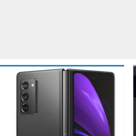
Virtual Reality
Alle merken
Olympus
martphones
Wearables
peakers & HiFi
Alle categorieën
pelcomputers
ysteemcamera’s