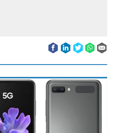
Galaxy
11 augustus 2025
Robot tentoonstelling van Chriet Titulaer in
Bonami Museum
25 oktober 2024