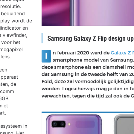
resolutie.
, beduidend
isplay wordt de
jindicator en
s viewfinder,
Samsung Galaxy Z Flip design up
 voor het
 megapixel
n februari 2020 werd de
Galaxy Z 
I
lens.
smartphone model van Samsung. I
deze smartphone als een clamshell mod
een
dat Samsung in de tweede helft van 2
apparaat
Fold, deze zal vermoedelijk gelijktijd
ten, de
worden. Logischerwijs mag je dan in fe
alcomm
verwachten, tegen die tijd zal ook de
56GB
niet
rt.
sssysteem in
amsung. Het