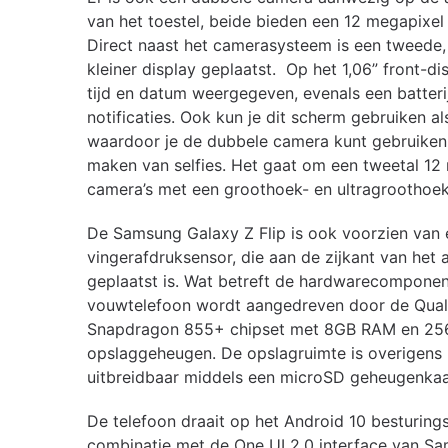
van het toestel, beide bieden een 12 megapixel 
Direct naast het camerasysteem is een tweede
kleiner display geplaatst. Op het 1,06” front-d
tijd en datum weergegeven, evenals een batteri
notificaties. Ook kun je dit scherm gebruiken al
waardoor je de dubbele camera kunt gebruiken
maken van selfies. Het gaat om een tweetal 12
camera’s met een groothoek- en ultragroothoek
De Samsung Galaxy Z Flip is ook voorzien van 
vingerafdruksensor, die aan de zijkant van het 
geplaatst is. Wat betreft de hardwarecomponen
vouwtelefoon wordt aangedreven door de Qu
Snapdragon 855+ chipset met 8GB RAM en 2
opslaggeheugen. De opslagruimte is overigens 
uitbreidbaar middels een microSD geheugenkaa
De telefoon draait op het Android 10 besturing
combinatie met de One UI 2.0 interface van S