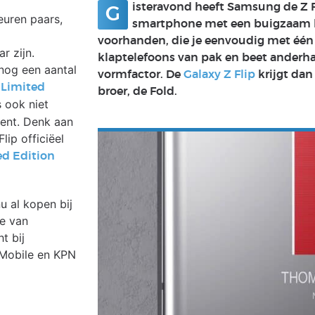
isteravond heeft Samsung de Z F
G
euren paars,
smartphone met een buigzaam kar
voorhanden, die je eenvoudig met één
r zijn.
klaptelefoons van pak en beet anderh
og een aantal
vormfactor. De
Galaxy Z Flip
krijgt dan
r
Limited
broer, de Fold.
s ook niet
ent. Denk aan
lip officiëel
ed Edition
u al kopen bij
te van
t bij
-Mobile en KPN