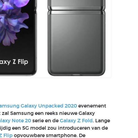
amsung Galaxy Unpacked 2020
evenement
ent zal Samsung een reeks nieuwe Galaxy
laxy Note 20
serie en de
Galaxy Z Fold
. Lange
ijdig een 5G model zou introduceren van de
Z Flip
opvouwbare smartphone. De