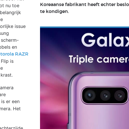
Koreaanse fabrikant heeft echter beslo
ot nu toe
te kondigen.
belangrijk
de
rlijke issue
msung
 scherm-
bbels en
torola RAZR
Flip is
je
krast.
camera
are
 is er een
amera. Het
chterzijde