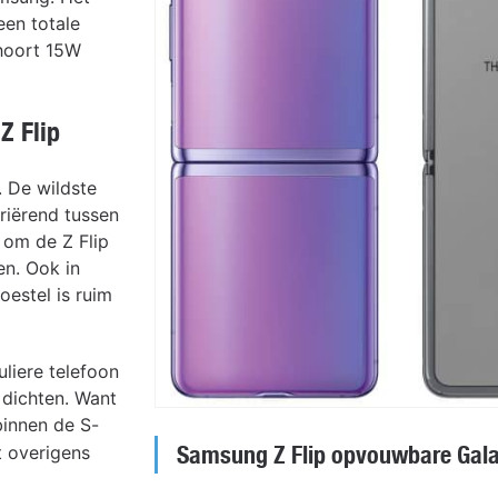
een totale
hoort 15W
Z Flip
. De wildste
riërend tussen
om de Z Flip
en. Ook in
toestel is ruim
liere telefoon
dichten. Want
binnen de S-
Samsung Z Flip opvouwbare Gala
t overigens