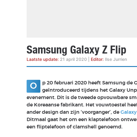
Accessoires
Gratis producten
HTC
Samsung
S
Apps
Hardware
S
Beurzen
Home entertainment
S
Camcorders
Industrie nieuws
S
Samsung Galaxy Z Flip
Laatste update:
21 april 2020
|
Editor:
Ilse Jurrien
p 20 februari 2020 heeft Samsung de G
O
geïntroduceerd tijdens het Galaxy Un
evenement. Dit is de tweede opvouwbare s
de Koreaanse fabrikant. Het vouwtoestel heef
ander design dan zijn ‘voorganger’, de
Galaxy
Ditmaal gaat het om een klaptelefoon ontwe
een fliptelefoon of clamshell genoemd.