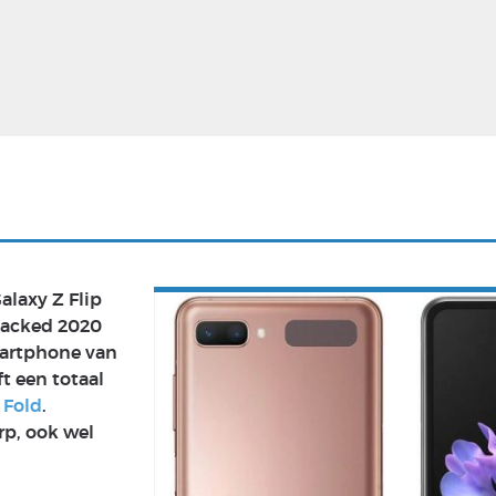
Virtual Reality
Alle merken
Olympus
martphones
Wearables
peakers & HiFi
Alle categorieën
pelcomputers
ysteemcamera’s
alaxy Z Flip
packed 2020
martphone van
t een totaal
 Fold
.
rp, ook wel