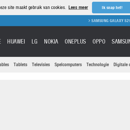
eze site maakt gebruik van cookies.
Lees meer
Ik snap het!
SAMSUNG GALAXY S21 REVIEW
E
HUAWEI
LG
NOKIA
ONEPLUS
OPPO
SAMSU
ables
Tablets
Televisies
Spelcomputers
Technologie
Digitale
Actuele nieu
Sony
Panasonic
Vivo
Google
onitoren
Tablets
Xiaomi
Microsoft
pvouwbare
Technologie
Canon
Nintendo
elefoons
Televisies
Nikon
S & Software