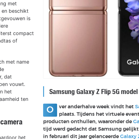
ung met
 en beschikt
tgevouwen is
iere
iterst compact
ndtas of
ich met name
de
, dat
open vouwt.
Samsung Galaxy Z Flip 5G model
n het
aamheid ten
ver anderhalve week vindt het
S
O
plaats. Tijdens het virtuele ev
e camera
producten onthullen, waaronder de
Ga
tijd werd gedacht dat Samsung gelijkt
in februari dit jaar gelanceerde
Galaxy 
aardoor het