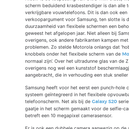
scherm beduidend krasbestendiger is dan alle t
verkrijgbare vouwtelefoons. Dit is dan ook een 
verkoopargument voor Samsung, ten slotte is 
duurzaamheid van flexibele schermen een behoo
geweest het afgelopen jaar. Niet alleen bij Sa
overigens, ook andere fabrikanten kampen met
problemen. Zo stelde Motorola onlangs dat ‘ho
knobbels onder het flexibele scherm van de
Mo
normaal zijn’. Over het ultradunne glas van de Z 
overigens nog wel een kunststof beschermlaag
aangebracht, die in verhouding een stuk sneller 
Samsung heeft voor het eerst een punch-hole 
systeem geïntegreerd in het flexibele opvouwb
telefoonscherm. Net als bij de
serie
Galaxy S20
gaatje in het scherm gemaakt voor de selfie-c
betreft een 10 megapixel camerasensor.
Er is ook een dubbele camera aanwezig op de a