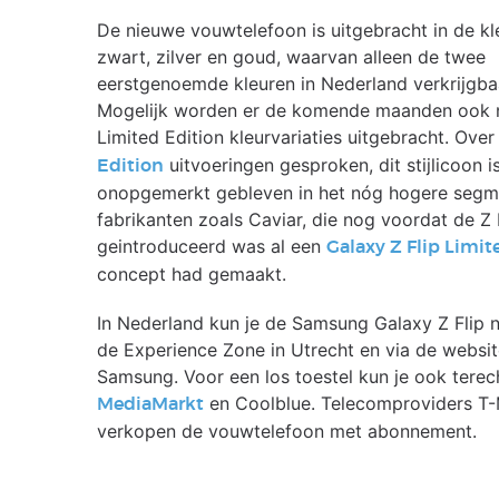
De nieuwe vouwtelefoon is uitgebracht in de kl
zwart, zilver en goud, waarvan alleen de twee
eerstgenoemde kleuren in Nederland verkrijgbaa
Mogelijk worden er de komende maanden ook n
Limited Edition kleurvariaties uitgebracht. Ove
uitvoeringen gesproken, dit stijlicoon i
Edition
onopgemerkt gebleven in het nóg hogere segm
fabrikanten zoals Caviar, die nog voordat de Z F
geintroduceerd was al een
Galaxy Z Flip Limit
concept had gemaakt.
In Nederland kun je de Samsung Galaxy Z Flip n
de Experience Zone in Utrecht en via de websi
Samsung. Voor een los toestel kun je ook terech
en Coolblue. Telecomproviders T
MediaMarkt
verkopen de vouwtelefoon met abonnement.