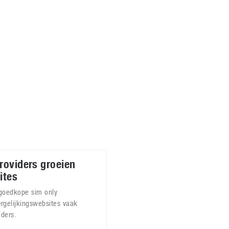
Virtual Reality
Alle merken
Olympus
martphones
Wearables
peakers & HiFi
Alle categorieën
pelcomputers
ysteemcamera’s
providers groeien
ites
goedkope sim only
gelijkingswebsites vaak
iders.