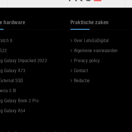
e hardware
Praktische zaken
Watch 8
Over LetsGoDigital
 S22
Algemene voorwaarden
g Galaxy Unpacked 2022
Privacy policy
g Galaxy A73
Contact
 External SSD
Redactie
ria 5 III
g Galaxy Book 2 Pro
g Galaxy A54