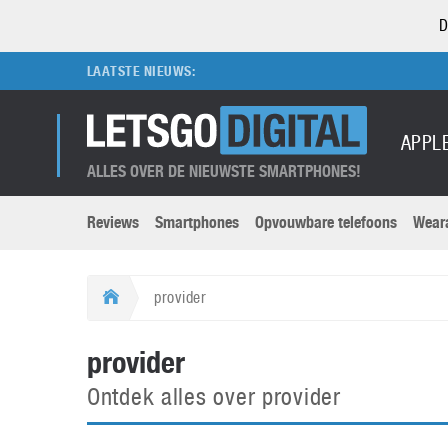
D
LAATSTE NIEUWS:
APPL
ALLES OVER DE NIEUWSTE SMARTPHONES!
Reviews
Smartphones
Opvouwbare telefoons
Wear
Merken submenu
Categorien submenu
Apple
LG
provider
Caviar
Motorola
5G
Computer
M
provider
Computermuseum
Nokia
Aanbiedingen
Digitale camera’s
O
Ontdek alles over provider
Honor
OnePlus
t
Abonnement
DSLR camera’s
Huawei
Oppo
O