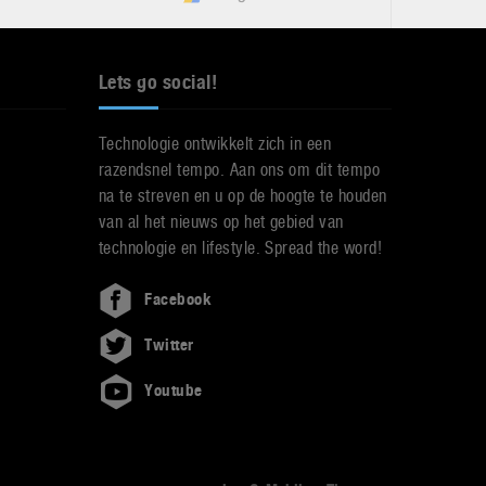
Lets go social!
Technologie ontwikkelt zich in een
razendsnel tempo. Aan ons om dit tempo
na te streven en u op de hoogte te houden
van al het nieuws op het gebied van
technologie en lifestyle. Spread the word!
Facebook
Twitter
Youtube