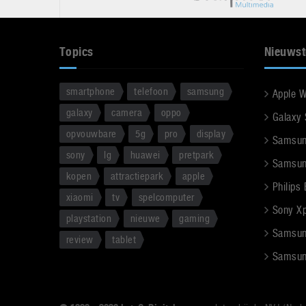
Topics
Nieuwst
smartphone
telefoon
samsung
Apple 
galaxy
camera
oppo
Galaxy
opvouwbare
5g
pro
display
Samsun
sony
lg
huawei
pretpark
Samsun
kopen
attractiepark
apple
Philips
xiaomi
tv
spelcomputer
Sony Xpe
playstation
nieuwe
gaming
Samsun
review
tablet
Samsun