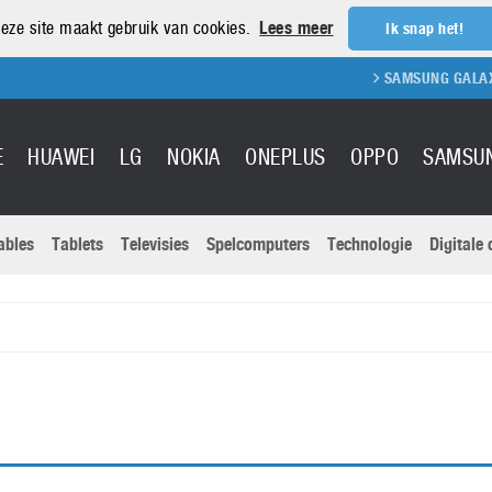
eze site maakt gebruik van cookies.
Lees meer
Ik snap het!
SAMSUNG GALAXY 
E
HUAWEI
LG
NOKIA
ONEPLUS
OPPO
SAMSU
ables
Tablets
Televisies
Spelcomputers
Technologie
Digitale
Actuele nieu
Sony
Panasonic
Vivo
Google
onitoren
Tablets
Xiaomi
Microsoft
pvouwbare
Technologie
Canon
Nintendo
elefoons
Televisies
Nikon
S & Software