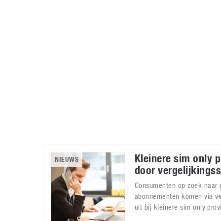
Accessoires
Gratis producten
HTC
Samsung
S
Apps
Hardware
S
Beurzen
Home entertainment
S
Camcorders
Industrie nieuws
S
Kleinere sim only 
NIEUWS
door vergelijkingss
Consumenten op zoek naar 
abonnementen komen via ver
uit bij kleinere sim only prov