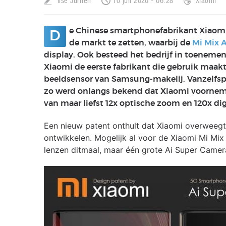
Ilse Jurrien
10 juli 2020 - 06:28
Xiaomi
e Chinese smartphonefabrikant Xiaom
D
de markt te zetten, waarbij de
Mi Mix 
display. Ook besteed het bedrijf in toenem
Xiaomi de eerste fabrikant die gebruik maak
beeldsensor van Samsung-makelij. Vanzelfsp
zo werd onlangs bekend dat Xiaomi voorneme
van maar liefst 12x optische zoom en 120x di
Een nieuw patent onthult dat Xiaomi overweeg
ontwikkelen. Mogelijk al voor de Xiaomi Mi M
lenzen ditmaal, maar één grote Ai Super Camer