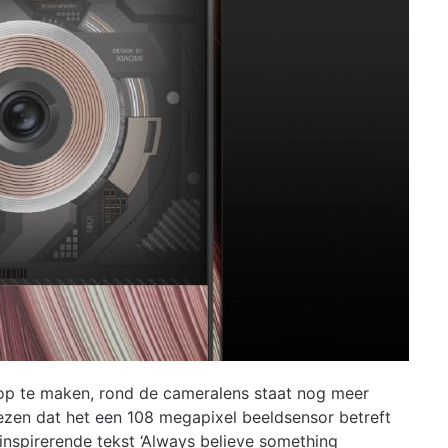
lt op te maken, rond de cameralens staat nog meer
lezen dat het een 108 megapixel beeldsensor betreft
 inspirerende tekst ‘Always believe something