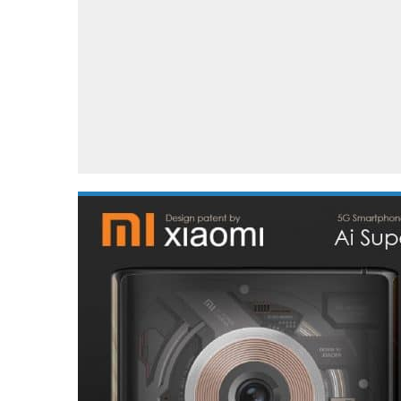
Accessoires
Gratis producten
HTC
Samsung
S
Apps
Hardware
S
Beurzen
Home entertainment
S
Camcorders
Industrie nieuws
S