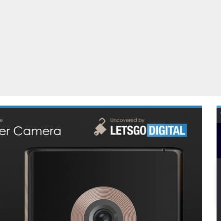
Virtual Reality
Alle merken
Olympus
martphones
Wearables
peakers & HiFi
Alle categorieën
pelcomputers
ysteemcamera’s