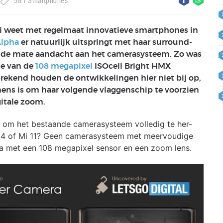
5G
Smartphones
i weet met regelmaat innovatieve smartphones in
Alpha
er natuurlijk uitspringt met haar surround-
ende mate aandacht aan het camerasysteem. Zo was
te van de
108 megapixel
ISOcell Bright HMX
rekend houden de ontwikkelingen hier niet bij op,
ns is om haar volgende vlaggenschip te voorzien
gitale zoom.
t om het bestaande camerasysteem volledig te her-
ix 4 of Mi 11? Geen camerasysteem met meervoudige
a met een 108 megapixel sensor en een zoom lens.