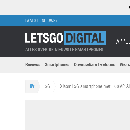
D
LAATSTE NIEUWS:
APPL
ALLES OVER DE NIEUWSTE SMARTPHONES!
Reviews
Smartphones
Opvouwbare telefoons
Wear
Merken submenu
Categorien submenu
Apple
LG
5G
Xiaomi 5G smartphone met 108MP Ai
Caviar
Motorola
5G
Computer
M
Computermuseum
Nokia
Aanbiedingen
Digitale camera’s
O
Honor
OnePlus
t
Abonnement
DSLR camera’s
Huawei
Oppo
O