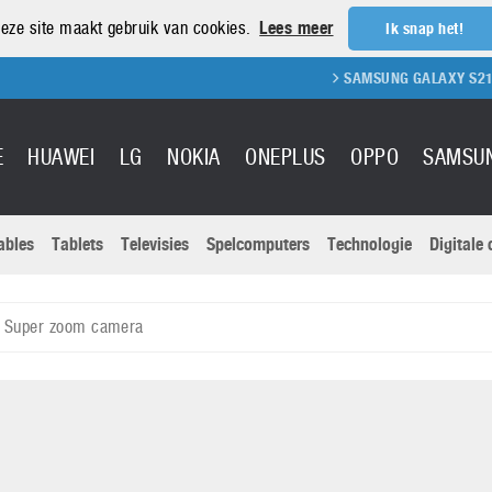
eze site maakt gebruik van cookies.
Lees meer
Ik snap het!
SAMSUNG GALAXY S21 REVIEW
E
HUAWEI
LG
NOKIA
ONEPLUS
OPPO
SAMSU
ables
Tablets
Televisies
Spelcomputers
Technologie
Digitale
Actuele nieu
Sony
Panasonic
 Super zoom camera
Vivo
Google
onitoren
Tablets
Xiaomi
Microsoft
pvouwbare
Technologie
Canon
Nintendo
elefoons
Televisies
Nikon
S & Software