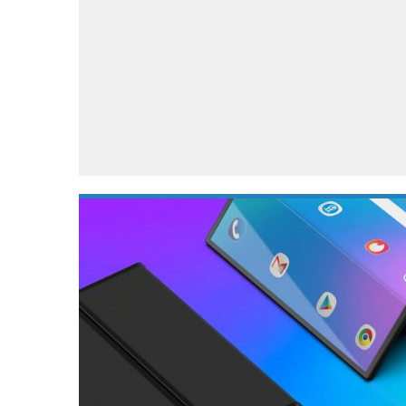
Accessoires
Gratis producten
HTC
Samsung
S
Apps
Hardware
S
Beurzen
Home entertainment
S
Camcorders
Industrie nieuws
S