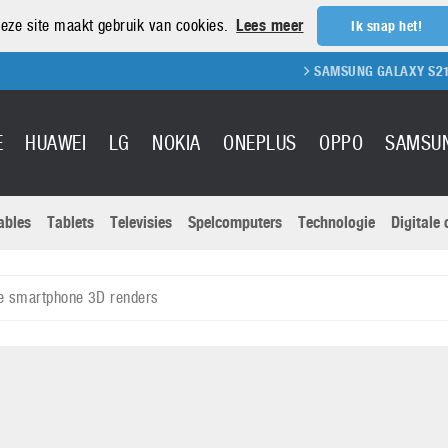
eze site maakt gebruik van cookies.
Lees meer
Ik snap het!
SAMSUNG GALAXY S21 REVIEW
E
HUAWEI
LG
NOKIA
ONEPLUS
OPPO
SAMSU
ables
Tablets
Televisies
Spelcomputers
Technologie
Digitale
Actuele nieu
Sony
Panasonic
e smartphone 3D renders
Vivo
Google
onitoren
Tablets
Xiaomi
Microsoft
pvouwbare
Technologie
Canon
Nintendo
elefoons
Televisies
Nikon
S & Software