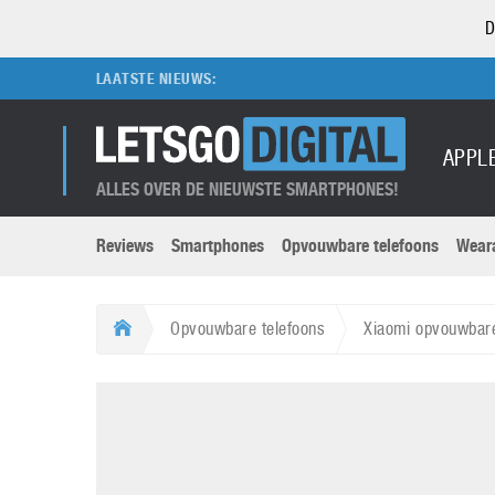
D
LAATSTE NIEUWS:
APPL
ALLES OVER DE NIEUWSTE SMARTPHONES!
Reviews
Smartphones
Opvouwbare telefoons
Wear
Merken submenu
Categorien submenu
Apple
LG
Opvouwbare telefoons
Xiaomi opvouwbar
Caviar
Motorola
5G
Computer
M
Computermuseum
Nokia
Aanbiedingen
Digitale camera’s
O
Honor
OnePlus
t
Abonnement
DSLR camera’s
Huawei
Oppo
O