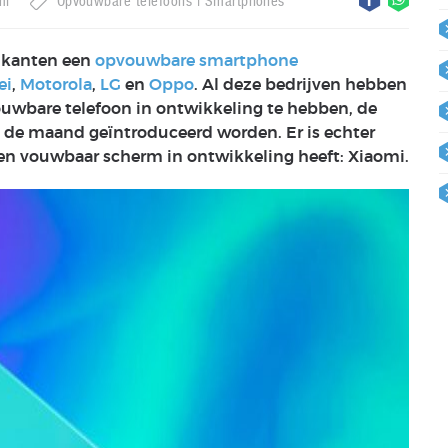
mi
Opvouwbare telefoons
Smartphones
ikanten een
opvouwbare smartphone
ei
,
Motorola
,
LG
en
Oppo
. Al deze bedrijven hebben
ouwbare telefoon in ontwikkeling te hebben, de
n de maand geïntroduceerd worden. Er is echter
en vouwbaar scherm in ontwikkeling heeft: Xiaomi.