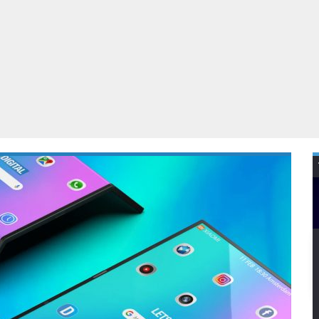
Virtual Reality
Alle merken
Olympus
martphones
Wearables
peakers & HiFi
Alle categorieën
pelcomputers
ysteemcamera’s