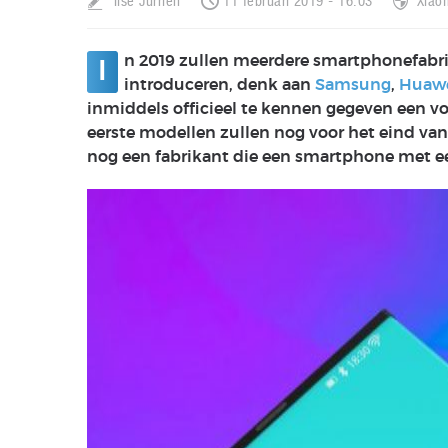
Ilse Jurrien
11 februari 2019 - 16:03
Xiao
n 2019 zullen meerdere smartphonefabr
I
introduceren, denk aan
Samsung
,
Huaw
inmiddels officieel te kennen gegeven een v
eerste modellen zullen nog voor het eind va
nog een fabrikant die een smartphone met e