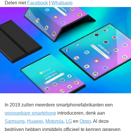
Delen met
Facebook
|
Whatsapp
In 2019 zullen meerdere smartphonefabrikanten een
opvouwbare smartphone
introduceren, denk aan
Samsung
,
Huawei
,
Motorola
,
LG
en
Oppo
. Al deze
bedrijven hebben inmiddels officieel te kennen gegeven