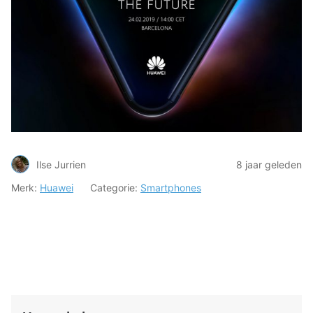
Ilse Jurrien
8 jaar geleden
Merk:
Huawei
Categorie:
Smartphones