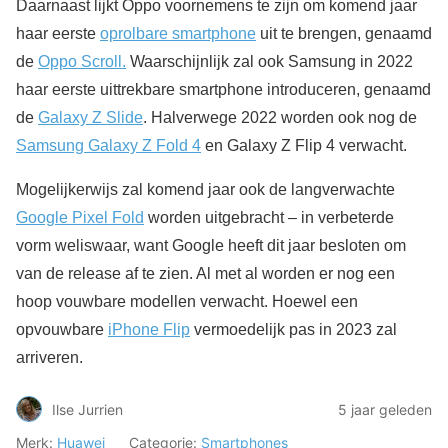
Daarnaast lijkt Oppo voornemens te zijn om komend jaar
haar eerste
oprolbare smartphone
uit te brengen, genaamd
de
Oppo Scroll.
Waarschijnlijk zal ook Samsung in 2022
haar eerste uittrekbare smartphone introduceren, genaamd
de
Galaxy Z Slide
. Halverwege 2022 worden ook nog de
Samsung Galaxy Z Fold 4
en Galaxy Z Flip 4 verwacht.
Mogelijkerwijs zal komend jaar ook de langverwachte
Google Pixel Fold
worden uitgebracht – in verbeterde
vorm weliswaar, want Google heeft dit jaar besloten om
van de release af te zien. Al met al worden er nog een
hoop vouwbare modellen verwacht. Hoewel een
opvouwbare
iPhone Flip
vermoedelijk pas in 2023 zal
arriveren.
Ilse Jurrien
5 jaar geleden
Merk:
Huawei
Categorie:
Smartphones