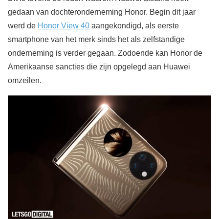
gedaan van dochteronderneming Honor. Begin dit jaar
werd de
Honor View 40
aangekondigd, als eerste
smartphone van het merk sinds het als zelfstandige
onderneming is verder gegaan. Zodoende kan Honor de
Amerikaanse sancties die zijn opgelegd aan Huawei
omzeilen.