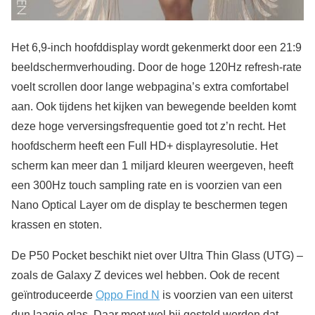
Het 6,9-inch hoofddisplay wordt gekenmerkt door een 21:9
beeldschermverhouding. Door de hoge 120Hz refresh-rate
voelt scrollen door lange webpagina’s extra comfortabel
aan. Ook tijdens het kijken van bewegende beelden komt
deze hoge verversingsfrequentie goed tot z’n recht. Het
hoofdscherm heeft een Full HD+ displayresolutie. Het
scherm kan meer dan 1 miljard kleuren weergeven, heeft
een 300Hz touch sampling rate en is voorzien van een
Nano Optical Layer om de display te beschermen tegen
krassen en stoten.
De P50 Pocket beschikt niet over Ultra Thin Glass (UTG) –
zoals de Galaxy Z devices wel hebben. Ook de recent
geïntroduceerde
Oppo Find N
is voorzien van een uiterst
dun laagje glas. Daar moet wel bij gesteld worden dat