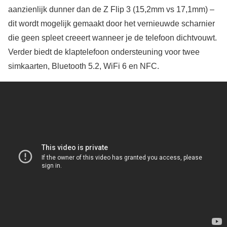
aanzienlijk dunner dan de Z Flip 3 (15,2mm vs 17,1mm) –
dit wordt mogelijk gemaakt door het vernieuwde scharnier
die geen spleet creeert wanneer je de telefoon dichtvouwt.
Verder biedt de klaptelefoon ondersteuning voor twee
simkaarten, Bluetooth 5.2, WiFi 6 en NFC.