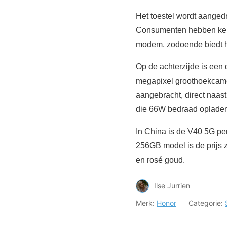
Het toestel wordt aange
Consumenten hebben keu
modem, zodoende biedt he
Op de achterzijde is een
megapixel groothoekcame
aangebracht, direct naast
die 66W bedraad opladen
In China is de V40 5G per
256GB model is de prijs z
en rosé goud.
Ilse Jurrien
Merk:
Honor
Categorie: