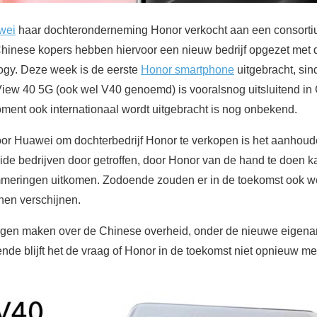
wei
haar dochteronderneming Honor verkocht aan een consort
Chinese kopers hebben hiervoor een nieuw bedrijf opgezet met
ogy. Deze week is de eerste
Honor smartphone
uitgebracht, sind
ew 40 5G (ook wel V40 genoemd) is vooralsnog uitsluitend in
moment ook internationaal wordt uitgebracht is nog onbekend.
oor Huawei om dochterbedrijf Honor te verkopen is het aanho
eide bedrijven door getroffen, door Honor van de hand te doen ka
meringen uitkomen. Zodoende zouden er in de toekomst ook 
nen verschijnen.
orgen maken over de Chinese overheid, onder de nieuwe eigena
nde blijft het de vraag of Honor in de toekomst niet opnieuw m