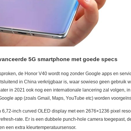
vanceerde 5G smartphone met goede specs
proken, de Honor V40 wordt nog zonder Google apps en service
tsluitend in China verkrijgbaar is, waar sowieso geen gebruik
later in 2021 ook nog een internationale lancering zal volgen, in 
l Google app (zoals Gmail, Maps, YouTube etc) worden voorgeïns
n 6,72-inch curved OLED display met een 2676×1236 pixel res
efresh-rate. Er is een dubbele punch-hole camera toegepast, d
en een extra kleurtemperatuursensor.