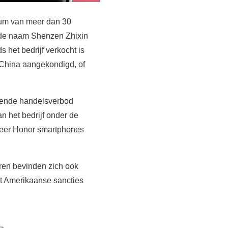
ium van meer dan 30
 de naam Shenzen Zhixin
s het bedrijf verkocht is
 China aangekondigd, of
udende handelsverbod
n het bedrijf onder de
weer Honor smartphones
ren bevinden zich ook
et Amerikaanse sancties