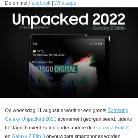
Delen met
Facebook
|
Whatsapp
Op woensdag 11 augustus wordt er een groots
Samsung
Galaxy Unpacked 2021
evenement georganiseerd, tijdens
het launch event zullen onder andere de
Galaxy Z Fold 3
en
Galaxy Z Flip 3
opvouwbare smartphones worden