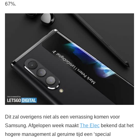
67%.
Dit zal overigens niet als een verrassing komen voor
Samsung. Afgelopen week maakt
The Elec
bekend dat het
hogere management al geruime tijd een ‘special