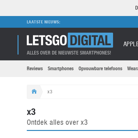
D
LAATSTE NIEUWS:
APPL
ALLES OVER DE NIEUWSTE SMARTPHONES!
Reviews
Smartphones
Opvouwbare telefoons
Wear
Merken submenu
Categorien submenu
Apple
LG
x3
Caviar
Motorola
5G
Computer
M
x3
Computermuseum
Nokia
Aanbiedingen
Digitale camera’s
O
Ontdek alles over x3
Honor
OnePlus
t
Abonnement
DSLR camera’s
Huawei
Oppo
O