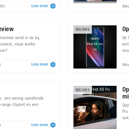
Lees meer
021
Sma
eview
Op
NIEUWS
vreemde eend in de bij.
De 
 camera, maar welke
een
daan?
voo
Lees meer
1
Sma
Op
NIEUWS
mi
te, een weinig opvallende
range chipset en een
Opp
Pro
ook
Lees meer
1