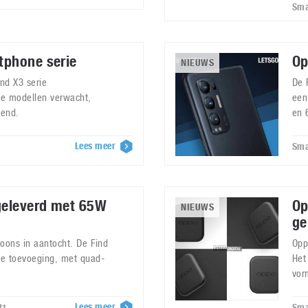
Sma
tphone serie
Op
NIEUWS
nd X3 serie
De 
ie modellen verwacht,
een
kend.
en 
Lees meer
Sma
geleverd met 65W
Op
NIEUWS
ge
foons in aantocht. De Find
Opp
te toevoeging, met quad-
Het
vor
Lees meer
21
Sma