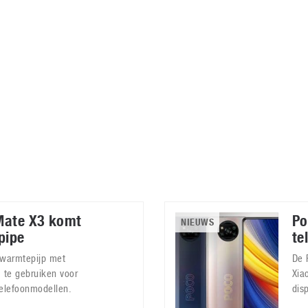
Virtual Reality
Alle merken
Olympus
martphones
Wearables
peakers & HiFi
Alle categorieën
pelcomputers
ysteemcamera’s
Mate X3 komt
Po
NIEUWS
pipe
te
 warmtepijp met
De 
 te gebruiken voor
Xia
elefoonmodellen.
dis