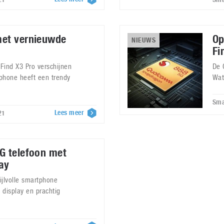
met vernieuwde
Op
NIEUWS
Fi
Find X3 Pro verschijnen
De 
phone heeft een trendy
Wat
Sma
Lees meer
21
G telefoon met
ay
ijlvolle smartphone
 display en prachtig