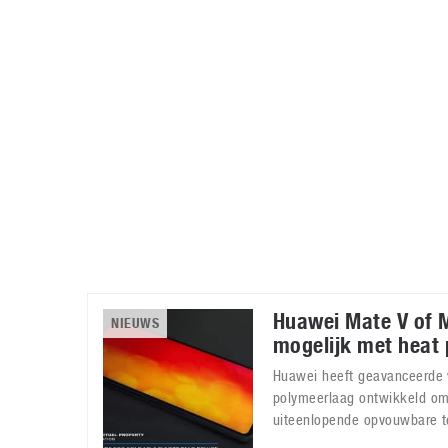
Accessoires
Gratis producten
HTC
Samsung
S
Apps
Hardware
S
Beurzen
Home entertainment
S
Camcorders
Industrie nieuws
S
Huawei Mate V of 
NIEUWS
mogelijk met heat 
Huawei heeft geavanceerde
polymeerlaag ontwikkeld om
uiteenlopende opvouwbare t