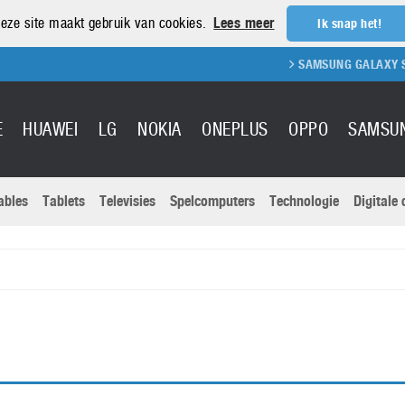
eze site maakt gebruik van cookies.
Lees meer
Ik snap het!
SAMSUNG GALAXY S21 RE
E
HUAWEI
LG
NOKIA
ONEPLUS
OPPO
SAMSU
ables
Tablets
Televisies
Spelcomputers
Technologie
Digitale
Actuele nieu
Sony
Panasonic
Vivo
Google
onitoren
Tablets
Xiaomi
Microsoft
pvouwbare
Technologie
Canon
Nintendo
elefoons
Televisies
Nikon
S & Software