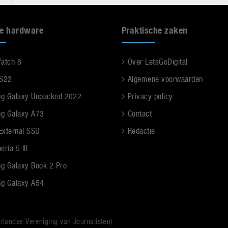
e hardware
Praktische zaken
Watch 8
Over LetsGoDigital
 S22
Algemene voorwaarden
g Galaxy Unpacked 2022
Privacy policy
g Galaxy A73
Contact
 External SSD
Redactie
ria 5 III
g Galaxy Book 2 Pro
g Galaxy A54
rlandse Vereniging van Journalisten)