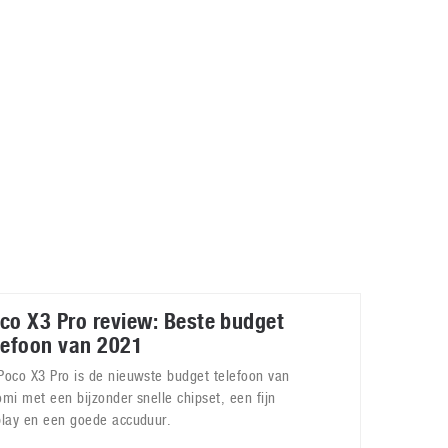
Galaxy
11 augustus 2025
Robot tentoonstelling van Chriet Titulaer in
Bonami Museum
25 oktober 2024
co X3 Pro review: Beste budget
lefoon van 2021
Poco X3 Pro is de nieuwste budget telefoon van
omi met een bijzonder snelle chipset, een fijn
play en een goede accuduur.