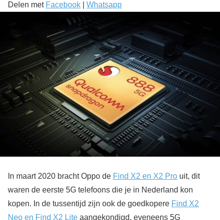
Delen met
Facebook
|
Whatsapp
In maart 2020 bracht Oppo de
Find X2 en X2 Pro
uit, dit
waren de eerste 5G telefoons die je in Nederland kon
kopen. In de tussentijd zijn ook de goedkopere
Find X2
Neo en Find X2 Lite
aangekondigd, eveneens 5G