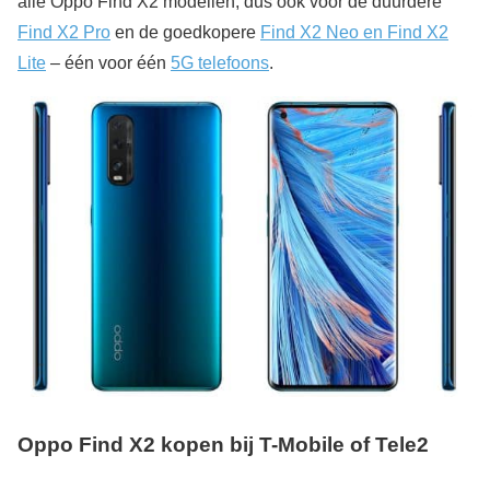
alle Oppo Find X2 modellen, dus ook voor de duurdere
Find X2 Pro
en de goedkopere
Find X2 Neo en Find X2
Lite
– één voor één
5G telefoons
.
Oppo Find X2 kopen bij T-Mobile of Tele2