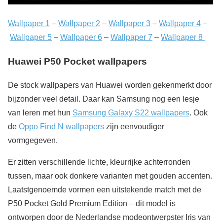
Wallpaper 1
–
Wallpaper 2
–
Wallpaper 3
–
Wallpaper 4
–
Wallpaper 5
–
Wallpaper 6
–
Wallpaper 7
–
Wallpaper 8
Huawei P50 Pocket wallpapers
De stock wallpapers van Huawei worden gekenmerkt door
bijzonder veel detail. Daar kan Samsung nog een lesje
van leren met hun
Samsung Galaxy S22 wallpapers
. Ook
de
Oppo Find N wallpapers
zijn eenvoudiger
vormgegeven.
Er zitten verschillende lichte, kleurrijke achterronden
tussen, maar ook donkere varianten met gouden accenten.
Laatstgenoemde vormen een uitstekende match met de
P50 Pocket Gold Premium Edition – dit model is
ontworpen door de Nederlandse modeontwerpster Iris van