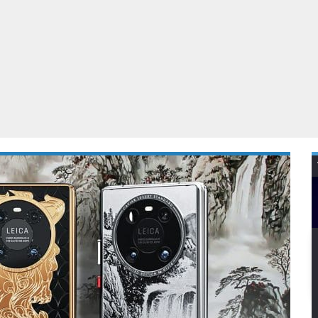
Virtual Reality
Alle merken
Olympus
martphones
Wearables
peakers & HiFi
Alle categorieën
pelcomputers
ysteemcamera’s