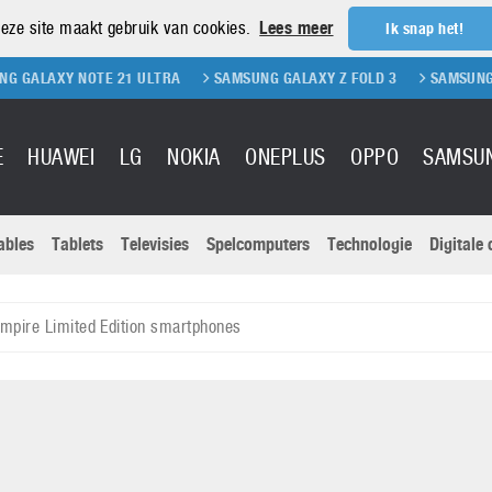
eze site maakt gebruik van cookies.
Lees meer
Ik snap het!
Y NOTE 21 ULTRA
SAMSUNG GALAXY Z FOLD 3
SAMSUNG GALAXY Z
E
HUAWEI
LG
NOKIA
ONEPLUS
OPPO
SAMSU
ables
Tablets
Televisies
Spelcomputers
Technologie
Digitale
Actuele nieu
Sony
Panasonic
mpire Limited Edition smartphones
Vivo
Google
onitoren
Tablets
Xiaomi
Microsoft
pvouwbare
Technologie
Canon
Nintendo
elefoons
Televisies
Nikon
S & Software