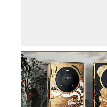
Accessoires
Gratis producten
HTC
Samsung
S
Apps
Hardware
S
Beurzen
Home entertainment
S
Camcorders
Industrie nieuws
S