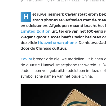
Ilse Jurrien
4 juli 2021 - 15:22
Caviar
Hu
et juweliersmerk Caviar staat erom b
H
smartphones te verfraaien met de mee
en edelstenen. Afgelopen maand bracht het b
Limited Edition
uit, ter ere van het 100-jari
Wegens groot succes heeft Caviar besloten o
dezelfde
Huawei smartphone
. De nieuwe Jad
door de Chinese cultuur.
brengt drie nieuwe modellen uit binnen 
Caviar
de duurste Huawei smartphone ter wereld is. D
Jade is een veelgebruikte edelsteen in deze coll
symbolische namen van het oude China.