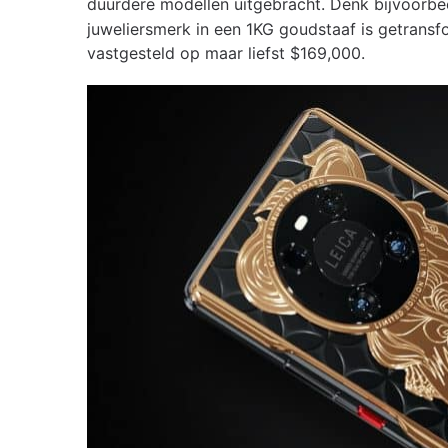
duurdere modellen uitgebracht. Denk bijvoorb
juweliersmerk in een 1KG goudstaaf is getrans
vastgesteld op maar liefst $169,000.